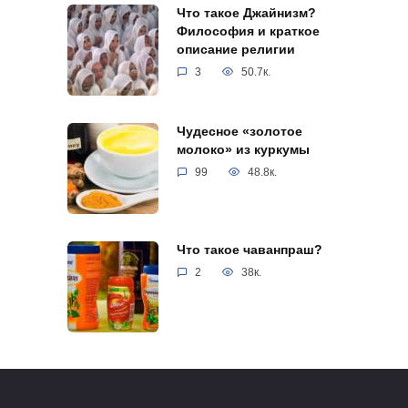
Что такое Джайнизм?
Философия и краткое
описание религии
3
50.7к.
Чудесное «золотое
молоко» из куркумы
99
48.8к.
Что такое чаванпраш?
2
38к.