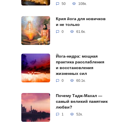
50
108к.
Крия йога для новичков
и не только
0
61.6к.
Йога-нидра: мощная
практика расслабления
и восстановления
жизненных сил
0
60.1к.
Почему Тадж-Махал —
самый великий памятник
любви?
1
52к.