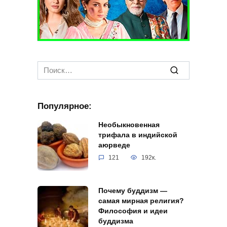
Search
for:
Популярное:
Необыкновенная
трифала в индийской
аюрведе
121
192к.
Почему буддизм —
самая мирная религия?
Философия и идеи
буддизма