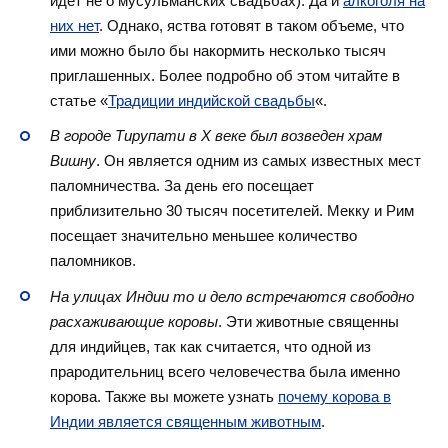
идет не о мусульманских свадьбах). Да и
алкоголя на
них нет
. Однако, яства готовят в таком объеме, что
ими можно было бы накормить несколько тысяч
приглашенных. Более подробно об этом читайте в
статье «
Традиции индийской свадьбы
«.
В городе Тирупати в X веке был возведен храм
Вишну
. Он является одним из самых известных мест
паломничества. За день его посещает
приблизительно 30 тысяч посетителей. Мекку и Рим
посещает значительно меньшее количество
паломников.
На улицах Индии то и дело встречаются свободно
расхаживающие коровы
. Эти животные священны
для индийцев, так как считается, что одной из
прародительниц всего человечества была именно
корова. Также вы можете узнать
почему корова в
Индии является священным животным
.