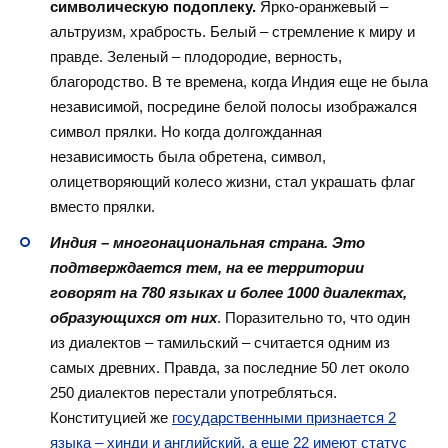
символическую подоплеку.
Ярко-оранжевый –
альтруизм, храбрость. Белый – стремление к миру и
правде. Зеленый – плодородие, верность,
благородство. В те времена, когда Индия еще не была
независимой, посредине белой полосы изображался
символ прялки. Но когда долгожданная
независимость была обретена, символ,
олицетворяющий колесо жизни, стал украшать флаг
вместо прялки.
Индия – многонациональная страна. Это
подтверждается тем, на ее территории
говорят на 780 языках и более 1000 диалектах,
образующихся от них
. Поразительно то, что один
из диалектов – тамильский – считается одним из
самых древних. Правда, за последние 50 лет около
250 диалектов перестали употребляться.
Конституцией же
государственными признается 2
языка – хинди и английский, а еще 22 имеют статус