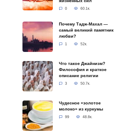
жизненных сил
0
60.1к.
Почему Тадж-Махал —
самый великий памятник
любви?
1
52к.
Что такое Джайнизм?
Философия и краткое
описание религии
3
50.7к.
Чудесное «золотое
молоко» из куркумы
99
48.8к.