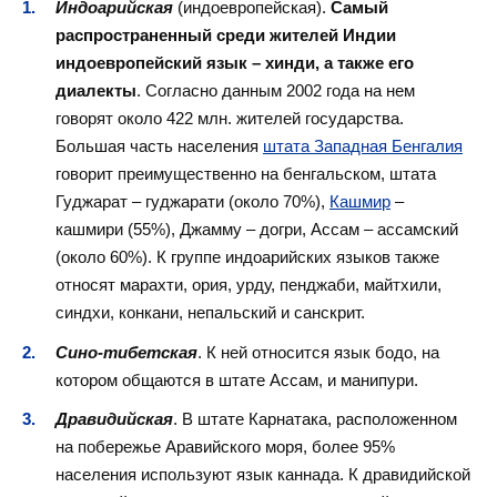
Индоарийская
(индоевропейская).
Самый
распространенный среди жителей Индии
индоевропейский язык – хинди, а также его
диалекты
. Согласно данным 2002 года на нем
говорят около 422 млн. жителей государства.
Большая часть населения
штата Западная Бенгалия
говорит преимущественно на бенгальском, штата
Гуджарат – гуджарати (около 70%),
Кашмир
–
кашмири (55%), Джамму – догри, Ассам – ассамский
(около 60%). К группе индоарийских языков также
относят марахти, ория, урду, пенджаби, майтхили,
синдхи, конкани, непальский и санскрит.
Сино-тибетская
. К ней относится язык бодо, на
котором общаются в штате Ассам, и манипури.
Дравидийская
. В штате Карнатака, расположенном
на побережье Аравийского моря, более 95%
населения используют язык каннада. К дравидийской