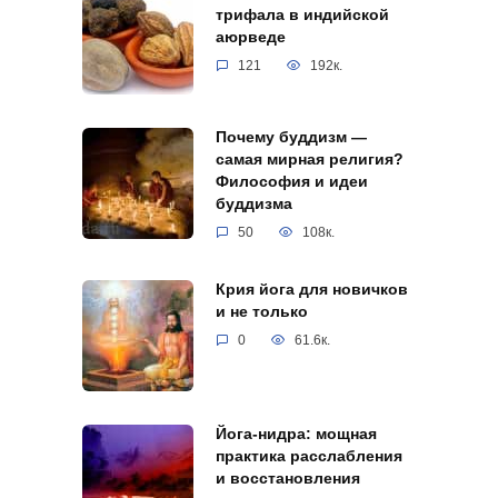
трифала в индийской
аюрведе
121
192к.
Почему буддизм —
самая мирная религия?
Философия и идеи
буддизма
50
108к.
Крия йога для новичков
и не только
0
61.6к.
Йога-нидра: мощная
практика расслабления
и восстановления