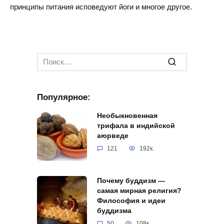
принципы питания исповедуют йоги и многое другое.
Search
for:
Популярное:
Необыкновенная
трифала в индийской
аюрведе
121
192к.
Почему буддизм —
самая мирная религия?
Философия и идеи
буддизма
50
108к.