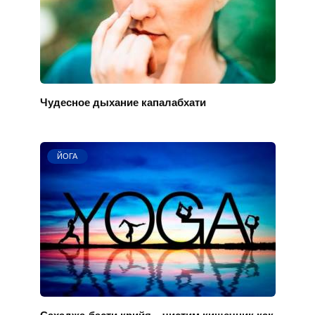
Чудесное дыхание капалабхати
ЙОГА
Сахаджа-басти крийя – чистим кишечник как