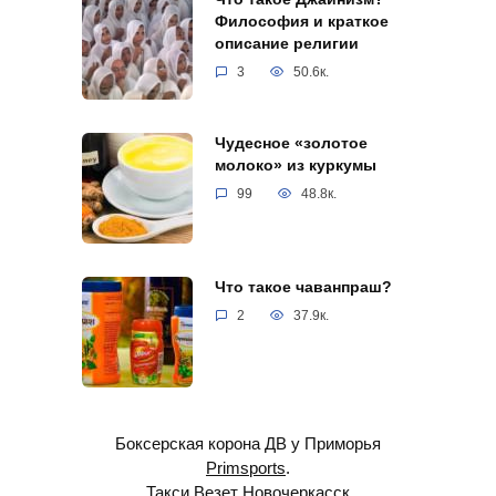
Философия и краткое
описание религии
3
50.6к.
Чудесное «золотое
молоко» из куркумы
99
48.8к.
Что такое чаванпраш?
2
37.9к.
Боксерская корона ДВ у Приморья
Primsports
.
Такси Везет Новочеркасск