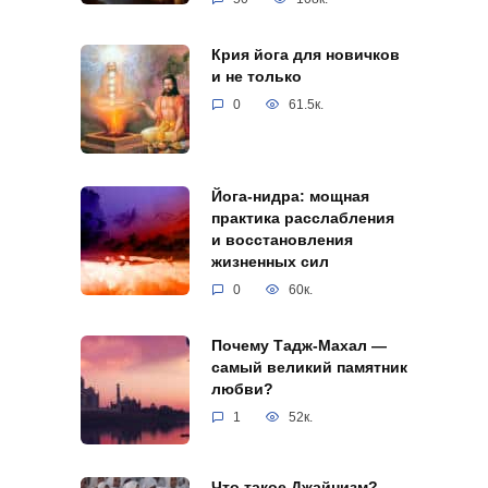
Крия йога для новичков
и не только
0
61.5к.
Йога-нидра: мощная
практика расслабления
и восстановления
жизненных сил
0
60к.
Почему Тадж-Махал —
самый великий памятник
любви?
1
52к.
Что такое Джайнизм?