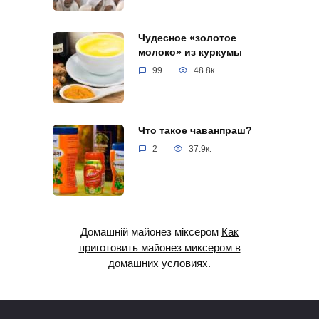
Чудесное «золотое
молоко» из куркумы
99
48.8к.
Что такое чаванпраш?
2
37.9к.
Домашній майонез міксером
Как
приготовить майонез миксером в
домашних условиях
.