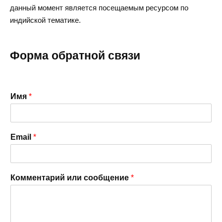
данный момент является посещаемым ресурсом по
индийской тематике.
Форма обратной связи
Имя
*
Email
*
с
Комментарий или сообщение
*
о
о
б
щ