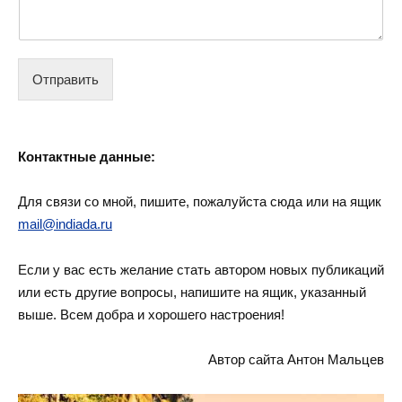
е
н
и
е
К
Отправить
о
м
м
е
Контактные данные:
н
т
а
Для связи со мной, пишите, пожалуйста сюда или на ящик
р
mail@indiada.ru
и
й
Если у вас есть желание стать автором новых публикаций
И
м
или есть другие вопросы, напишите на ящик, указанный
я
выше. Всем добра и хорошего настроения!
Автор сайта Антон Мальцев