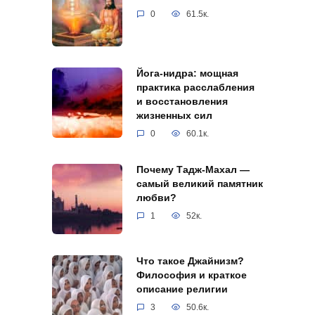
0
61.5к.
Йога-нидра: мощная
практика расслабления
и восстановления
жизненных сил
0
60.1к.
Почему Тадж-Махал —
самый великий памятник
любви?
1
52к.
Что такое Джайнизм?
Философия и краткое
описание религии
3
50.6к.