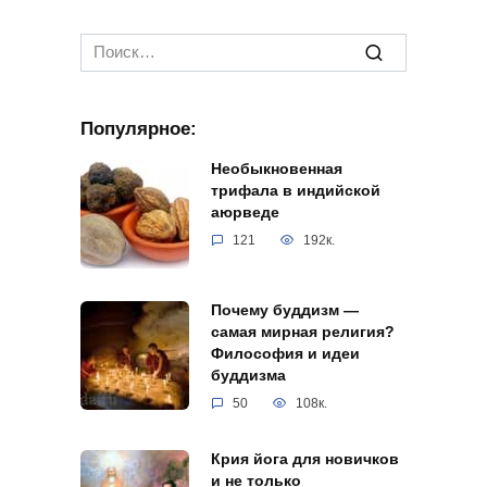
Search
for:
Популярное:
Необыкновенная
трифала в индийской
аюрведе
121
192к.
Почему буддизм —
самая мирная религия?
Философия и идеи
буддизма
50
108к.
Крия йога для новичков
и не только