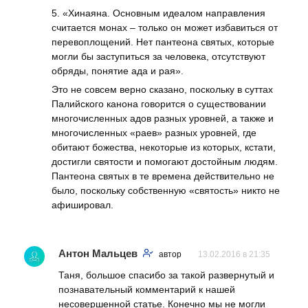
5. «Хинаяна. Основным идеалом направления
считается монах – только он может избавиться от
перевоплощений. Нет пантеона святых, которые
могли бы заступиться за человека, отсутствуют
обряды, понятие ада и рая».
Это не совсем верно сказано, поскольку в суттах
Палийского канона говорится о существовании
многочисленных адов разных уровней, а также и
многочисленных «раев» разных уровней, где
обитают божества, некоторые из которых, кстати,
достигли святости и помогают достойным людям.
Пантеона святых в те времена действительно не
было, поскольку собственную «святость» никто не
афишировал.
Антон Мальцев
автор
13.02.2016 в 21:35
Таня, большое спасибо за такой развернутый и
познавательный комментарий к нашей
несовершенной статье. Конечно мы не могли