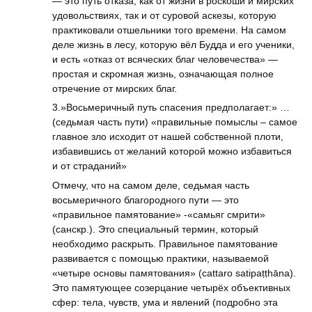
— это путь отказа, как от жизни в роскоши и мирских
удовольствиях, так и от суровой аскезы, которую
практиковали отшельники того времени. На самом
деле жизнь в лесу, которую вёл Будда и его ученики,
и есть «отказ от всяческих благ человечества» —
простая и скромная жизнь, означающая полное
отречение от мирских благ.
3.»Восьмеричный путь спасения предполагает:» …
(седьмая часть пути) «правильные помыслы – самое
главное зло исходит от нашей собственной плоти,
избавившись от желаний которой можно избавиться
и от страданий»
Отмечу, что на самом деле, седьмая часть
восьмеричного благородного пути — это
«правильное памятование» -«самьяг смрити»
(санскр.). Это специальный термин, который
необходимо раскрыть. Правильное памятование
развивается с помощью практики, называемой
«четыре основы памятования» (cattaro satipaṭṭhāna).
Это памятующее созерцание четырёх объективных
сфер: тела, чувств, ума и явлений (подробно эта