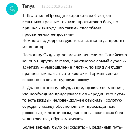
Tanya
13.02.2016 в 21:18
1. В статье: «Проведя в странствиях 6 лет, он
испытывал разные техники, практиковал йогу, но
пришел к выводу, что такими способами
просветления не достичь».
Немного подкорректирую текст статьи, и да простит
меня автор…
Поскольку Сиддхартха, исходя из текстов Палийского
канона и других текстов, практиковал самый суровый
аскетизм -«умерщвление плоти», то вряд ли будет
правильным назвать это «йогой». Термин «йога»
вовсе не означает суровую аскезу.
2. Далее по тексту: «Будда придерживался мнения,
что необходимо придерживаться «срединного пути»,
то есть каждый человек должен отыскать «золотую»
середину между обеспеченным, пресыщенным
роскошью, и аскетичным, лишенных всяческих благ
человечества, образом жизни».
Более верным было бы сказать: «Срединный путь»