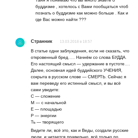
Таня я понимаю что вы много знаете о
буддизме , хотелось с Вами пообщаться чтоб
познать о буддизме как можно больше . Как и
где Вас можно найти ???
Странник
13.03.2018 в 18:57
В статье одни заблуждения, если не сказать, что
откровенный бред….. Начнём со слова БУДДА.
Его настоящий смысл — удержание в пустоте….
Далее, основная идей буддийского УЧЕНИЯ,
сокрыта в русском слове — СМЕРТЬ. Сейчас я
вам переведу его истинный смысл, и вы всё
сами увидите:
С — сложение
М — с начальной
Е — площадью
Р — энергии
Ть — творящего
Видите ли, всё это, как и Веды, создали русские
люди, и читается правильно, всё только по