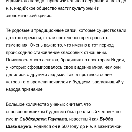
индийского народа. Приблизительно в середине VI века до
н.э. индийское общество настиг культурный и
экономический кризис.
Те родовые и традиционные связи, которые существовали
до этого времени, стали постепенно претерпевать
изменения. Очень важно то, что именно в тот период
происходило становление классовых отношений.
Появилось много аскетов, бродящих по просторам Индии,
у которых сформировалось свое видение мира, чем они
делились с другими людьми. Так, в противостояние
устоев того времени появился и буддизм, заслуживший у
народа признание.
Большое количество ученых считает, что
основоположником буддизма был реальный человек по
имени
Сиддхартха Гаутама
, известный как
Будда
Шакьямуни
. Родился он в 560 году до н.э. в зажиточной