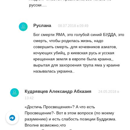
русски….
Руслана
08.07.2018 в 09:49
Бог смерти ЯМА, это голубой синий БУДДА, это
смерть, чтобы родилась жизнь, надо
совершить смерть..для кочевников азиатов,
кочующих убийц, р киевская русь и усская
крещенная земля в европе была краина,,
вырытая для захороения трупа яма у краине
называлась украина..
Кудрявцев Александр Абхазия
24.05.2018 в
13:42
«Достичь Просвещения»? А что есть
Просвещение?- Вот в этом вопросе (по моему
разумению) и есть слабость позиции Буддизма.
Вполне возможно,что