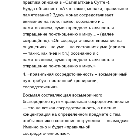
практика описана в «Сатипаттхана Сутте»).
Будда объясняет: «А что такое, монахи, правильное
памятование? Здесь монах сосредотачивает
внимание на теле, пылко, осознанно и с
памятованием, сумев преодолеть алчность и
отвращение по-отношению к миру…» (далее
сокращённо): «Он сосредотачивает внимание на
ощущениях…на уме… на состояниях ума (примеч.
— таких, как гнев и т.п.) осознанно и с
памятованием, сумев преодолеть алчность и
отвращение по-отношению к миру.»
4. «правильная сосредоточенность – восьмеричный
путь требует постоянной тренировки,
сосредоточения».
Восьмая составляющая восьмеричного
благородного пути «правильная сосредоточенность»
— это не всякая сосредоточенность, а именно
концентрация на определённом предмете с тем,
чтобы возникло состояние погружения — «самадхи».
Именно оно и будет «правильной
состредоточенностью».