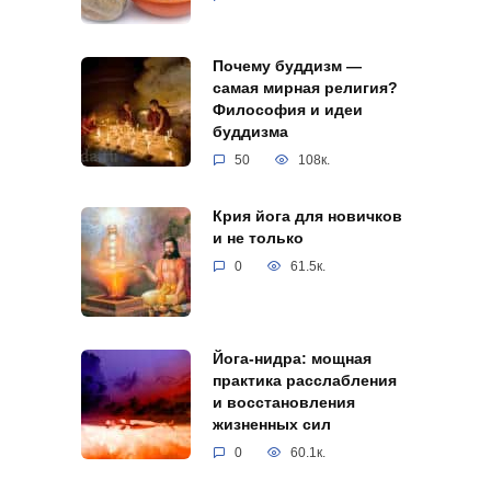
Почему буддизм —
самая мирная религия?
Философия и идеи
буддизма
50
108к.
Крия йога для новичков
и не только
0
61.5к.
Йога-нидра: мощная
практика расслабления
и восстановления
жизненных сил
0
60.1к.