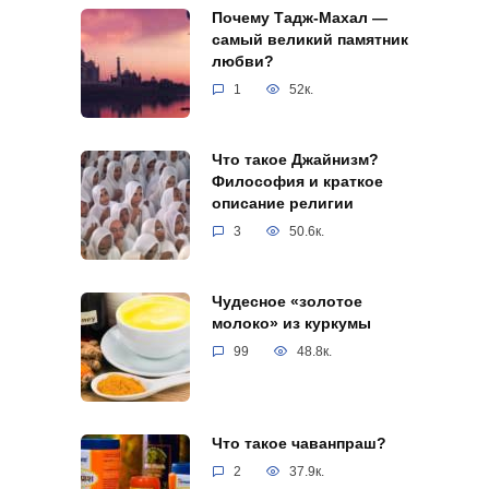
Почему Тадж-Махал —
самый великий памятник
любви?
1
52к.
Что такое Джайнизм?
Философия и краткое
описание религии
3
50.6к.
Чудесное «золотое
молоко» из куркумы
99
48.8к.
Что такое чаванпраш?
2
37.9к.