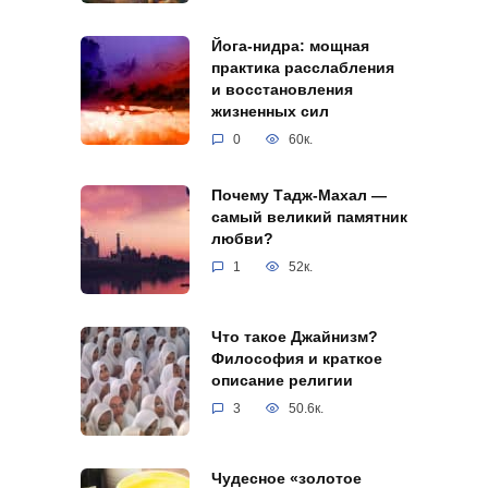
Йога-нидра: мощная
практика расслабления
и восстановления
жизненных сил
0
60к.
Почему Тадж-Махал —
самый великий памятник
любви?
1
52к.
Что такое Джайнизм?
Философия и краткое
описание религии
3
50.6к.
Чудесное «золотое