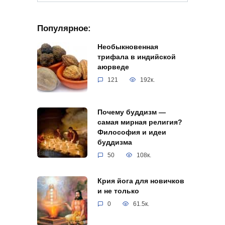
Популярное:
Необыкновенная
трифала в индийской
аюрведе
121
192к.
Почему буддизм —
самая мирная религия?
Философия и идеи
буддизма
50
108к.
Крия йога для новичков
и не только
0
61.5к.