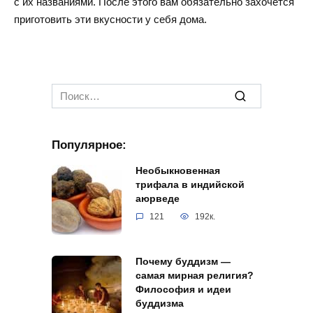
с их названиями. После этого вам обязательно захочется
приготовить эти вкусности у себя дома.
Search
for:
Популярное:
Необыкновенная
трифала в индийской
аюрведе
121
192к.
Почему буддизм —
самая мирная религия?
Философия и идеи
буддизма