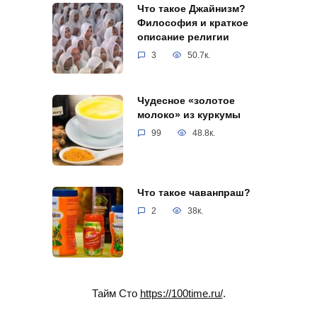
Что такое Джайнизм?
Философия и краткое
описание религии
3
50.7к.
Чудесное «золотое
молоко» из куркумы
99
48.8к.
Что такое чаванпраш?
2
38к.
Тайм Сто
https://100time.ru/
.