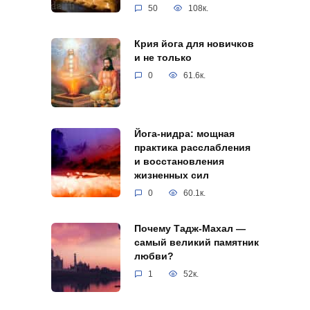
50
108к.
Крия йога для новичков
и не только
0
61.6к.
Йога-нидра: мощная
практика расслабления
и восстановления
жизненных сил
0
60.1к.
Почему Тадж-Махал —
самый великий памятник
любви?
1
52к.