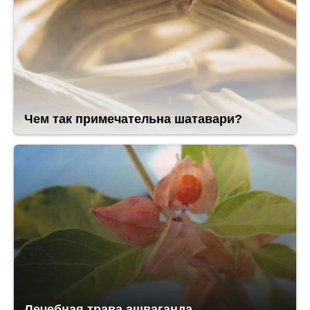
Чем так примечательна шатавари?
Лечебная трава ашваганда