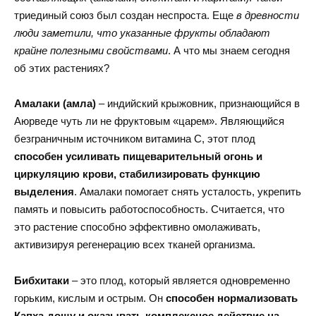
триединый союз был создан неспроста. Еще
в древности
люди заметили, что указанные фрукты обладают
крайне полезными свойствами
. А что мы знаем сегодня
об этих растениях?
Амалаки (амла)
– индийский крыжовник, признающийся в
Аюрведе чуть ли не фруктовым «царем». Являющийся
безграничным источником витамина С, этот плод
способен усиливать пищеварительный огонь и
циркуляцию крови, стабилизировать функцию
выделения
. Амалаки помогает снять усталость, укрепить
память и повысить работоспособность. Считается, что
это растение способно эффективно омолаживать,
активизируя регенерацию всех тканей организма.
Бибхитаки
– это плод, который является одновременно
горьким, кислым и острым. Он
способен нормализовать
Капха-дошу и оказывать комплексное действие на