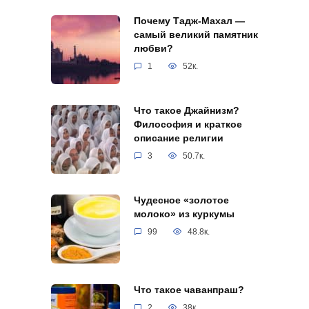
Почему Тадж-Махал —
самый великий памятник
любви?
1
52к.
Что такое Джайнизм?
Философия и краткое
описание религии
3
50.7к.
Чудесное «золотое
молоко» из куркумы
99
48.8к.
Что такое чаванпраш?
2
38к.