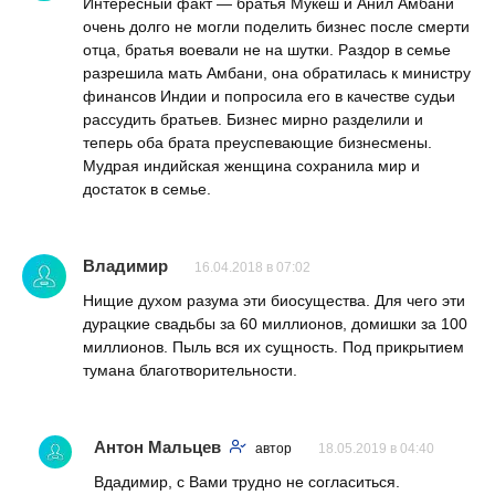
Интересный факт — братья Мукеш и Анил Амбани
очень долго не могли поделить бизнес после смерти
отца, братья воевали не на шутки. Раздор в семье
разрешила мать Амбани, она обратилась к министру
финансов Индии и попросила его в качестве судьи
рассудить братьев. Бизнес мирно разделили и
теперь оба брата преуспевающие бизнесмены.
Мудрая индийская женщина сохранила мир и
достаток в семье.
Владимир
16.04.2018 в 07:02
Нищие духом разума эти биосущества. Для чего эти
дурацкие свадьбы за 60 миллионов, домишки за 100
миллионов. Пыль вся их сущность. Под прикрытием
тумана благотворительности.
Антон Мальцев
автор
18.05.2019 в 04:40
Вдадимир, с Вами трудно не согласиться.