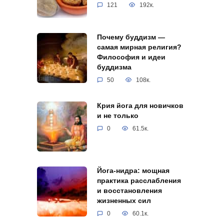
121
192к.
Почему буддизм —
самая мирная религия?
Философия и идеи
буддизма
50
108к.
Крия йога для новичков
и не только
0
61.5к.
Йога-нидра: мощная
практика расслабления
и восстановления
жизненных сил
0
60.1к.