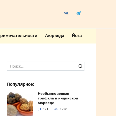
примечательности
Аюрведа
Йога
Search
for:
Популярное:
Необыкновенная
трифала в индийской
аюрведе
121
192к.