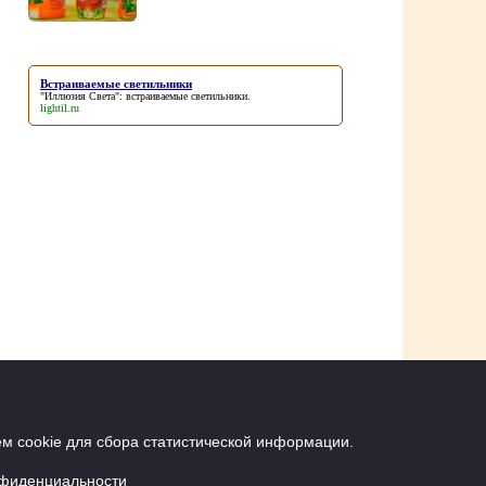
Встраиваемые светильники
"Иллюзия Света":
встраиваемые светильники
.
lightil.ru
м cookie для сбора статистической информации.
нфиденциальности