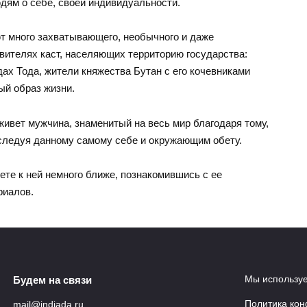
ям о себе, своей индивидуальности.
т много захватывающего, необычного и даже
вителях каст, населяющих территорию государства:
ах Тода, жители княжества Бутан с его кочевниками
ый образ жизни.
живет мужчина, знаменитый на весь мир благодаря тому,
 следуя данному самому себе и окружающим обету.
ете к ней немного ближе, познакомившись с ее
риалов.
Мы используе
Будем на связи
Политика ко
mail@indiada.ru