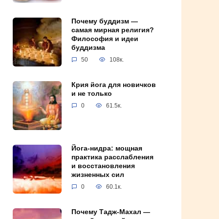
Почему буддизм —
самая мирная религия?
Философия и идеи
буддизма
50
108к.
Крия йога для новичков
и не только
0
61.5к.
Йога-нидра: мощная
практика расслабления
и восстановления
жизненных сил
0
60.1к.
Почему Тадж-Махал —