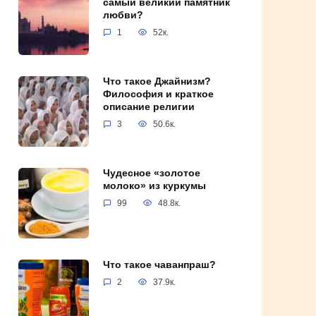
самый великий памятник
любви?
1
52к.
Что такое Джайнизм?
Философия и краткое
описание религии
3
50.6к.
Чудесное «золотое
молоко» из куркумы
99
48.8к.
Что такое чаванпраш?
2
37.9к.