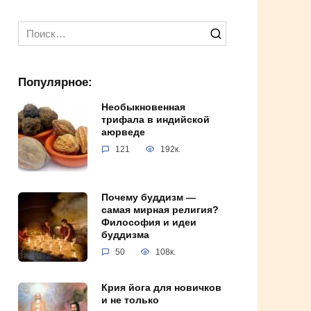
Search
for:
Популярное:
Необыкновенная
трифала в индийской
аюрведе
121
192к.
Почему буддизм —
самая мирная религия?
Философия и идеи
буддизма
50
108к.
Крия йога для новичков
и не только