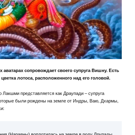
ех аватарах сопровождает своего супруга Вишну. Есть
 цветка лотоса, расположенного над его головой.
о Лакшми представляется как Драупади – супруга
которые были рождены на земле от Индры, Ваю, Дхармы,
и:
ения (Нараяны) воплотилась на земле в роду Друпады