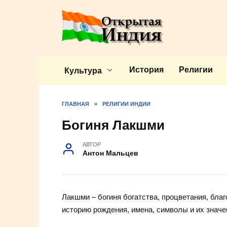
Перейти
к
содержанию
История
Религии
Культура
ГЛАВНАЯ
»
РЕЛИГИИ ИНДИИ
Богиня Лакшми
АВТОР
Антон Мальцев
Лакшми – богиня богатства, процветания, бла
историю рождения, имена, символы и их знач