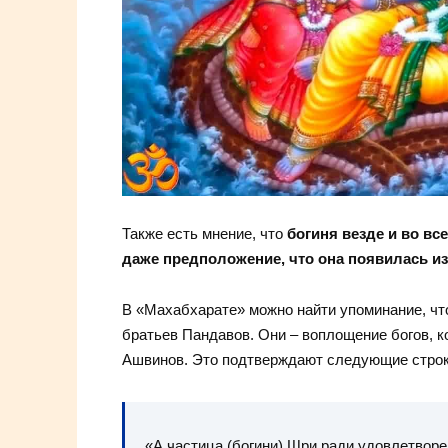
Также есть мнение, что
богиня везде и во вс
даже предположение, что она появилась из
В «Махабхарате» можно найти упоминание, чт
братьев Пандавов. Они – воплощение богов, 
Ашвинов. Это подтверждают следующие строк
«А частица (богини) Шри ради удовлетвор