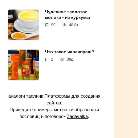
Чудесное «золотое
молоко» из куркумы
99
48.8к.
Что такое чаванпраш?
2
38к.
аналоги таплинк
Платформы для создания
сайтов
.
Приведите примеры меткости образности
пословиц и поговорок
Zadavalka
.