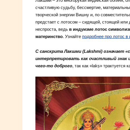
Лакшми – это многорукая индийская богиня, 
счастливую судьбу, бессмертие, материальные
творческой энергии Вишну и, по совместительс
предстает с лотосом – сидящей, стоящей или 
неспроста, ведь
в индуизме лотос символиз
материнство
. Узнайте
подробнее про лотос в 
С санскрита Лакшми (Lakshmi) означает «с
интерпретировать как счастливый знак 
чего-то доброго
, так как «lakṣ» трактуется