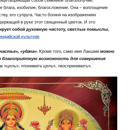
олицетворяющая собой семейное благополучие,
 блага, изобилие, благословение. Она – воплощение
тву, его супруга. Часто богиня на изображениях
держащей в руке этот священный цветок. И это
ирует собой духовную чистоту, светлые помыслы,
индийской культуре
.
частье», «удача»
. Кроме того, само имя Лакшми
можно
и благоприятную возможность для совершения
 как «цель», «понимать цель», «воспринимать».