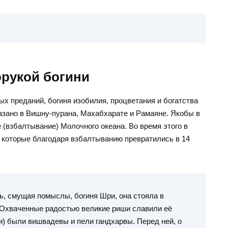
рукой богини
х преданий, богиня изобилия, процветания и богатства
казано в Вишну-пурана, Махабхарате и Рамаяне. Якобы в
 (взбалтывание) Молочного океана. Во время этого в
 которые благодаря взбалтыванию превратились в 14
сь, смущая помыслы, богиня Шри, она стояла в
. Охваченные радостью великие риши славили её
и) были вишвадевы и пели гандхарвы. Перед ней, о