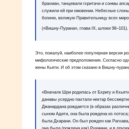
брахман, танцевали гхритачи и сонмы апса
служили ей при омовении. Небесные слоны
богиню, великую Правительницу всех миро
(«Вишну-Пурана», глава IX, шлоки 98–101).
Это, пожалуй, наиболее популярная версия ро
мифологические предположения. Согласно одн
жены Кьяти. И об этом сказано в Вишну-пуран
«Вначале Шри родилась от Бхригу и Кхьяти, 
данавы усердно пахтали нектар бессмертия
Джанардана рождается (в образах различны
сыном Адити, она была рождена из лотоса; 
была Дхарани. Он был рожден как Рагхава, 
она была (рождена как) Рукмини, и в други