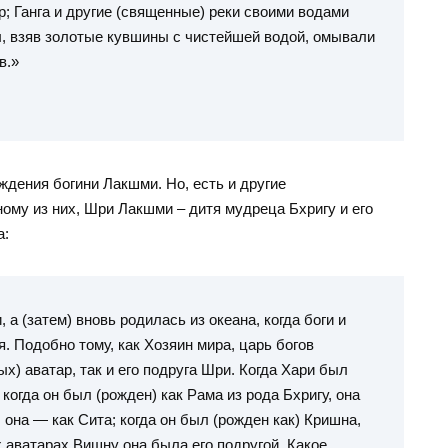
р; Ганга и другие (священные) реки своими водами
, взяв золотые кувшины с чистейшей водой, омывали
в.»
ждения богини Лакшми. Но, есть и другие
ому из них, Шри Лакшми – дитя мудреца Бхригу и его
а:
а (затем) вновь родилась из океана, когда боги и
. Подобно тому, как Хозяин мира, царь богов
х) аватар, так и его подруга Шри. Когда Хари был
когда он был (рожден) как Рама из рода Бхригу, она
она — как Сита; когда он был (рожден как) Кришна,
х аватарах Вишну она была его подругой. Какое