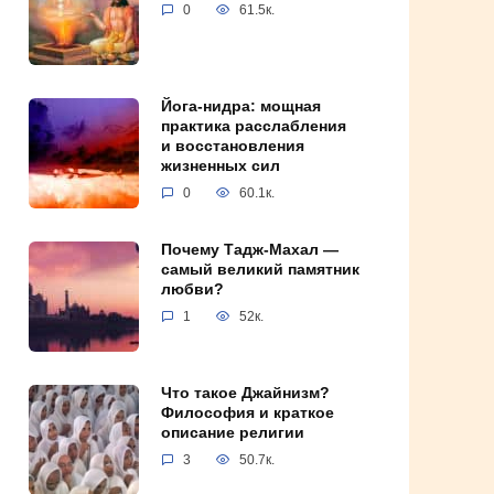
0
61.5к.
Йога-нидра: мощная
практика расслабления
и восстановления
жизненных сил
0
60.1к.
Почему Тадж-Махал —
самый великий памятник
любви?
1
52к.
Что такое Джайнизм?
Философия и краткое
описание религии
3
50.7к.