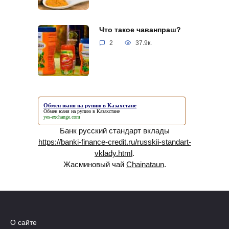
Что такое чаванпраш?
2
37.9к.
Обмен юаня на рупию в Казахстане
Обмен юаня на рупию в Казахстане
yes-exchange.com
Банк русский стандарт вклады
https://banki-finance-credit.ru/russkii-standart-
vklady.html
.
Жасминовый чай
Chainataun
.
О сайте