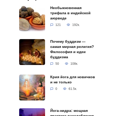
Необыкновенная
трифала в индийской
аюрведе
121
192к.
Почему буддизм —
самая мирная религия?
Философия и идеи
буддизма
50
108к.
Крия йога для новичков
и не только
0
61.5к.
Йога-нидра: мощная
практика расслабления