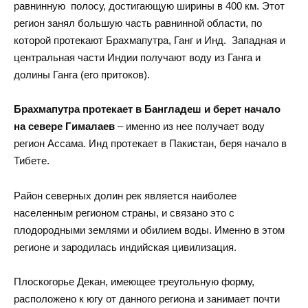
равнинную полосу, достигающую ширины в 400 км. Этот
регион занял большую часть равнинной области, по
которой протекают Брахмапутра, Ганг и Инд. Западная и
центральная части Индии получают воду из Ганга и
долины Ганга (его притоков).
Брахмапутра протекает в Бангладеш и берет начало
на севере Гималаев
– именно из нее получает воду
регион Ассама. Инд протекает в Пакистан, беря начало в
Тибете.
Район северных долин рек является наиболее
населенным регионом
страны
, и связано это с
плодородными землями и обилием воды. Именно в этом
регионе и зародилась индийская цивилизация.
Плоскогорье Декан, имеющее треугольную форму,
расположено к югу от данного региона и занимает почти