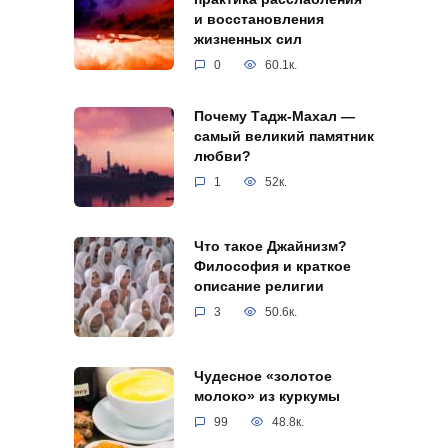
и восстановления
жизненных сил
0
60.1к.
Почему Тадж-Махал —
самый великий памятник
любви?
1
52к.
Что такое Джайнизм?
Философия и краткое
описание религии
3
50.6к.
Чудесное «золотое
молоко» из куркумы
99
48.8к.