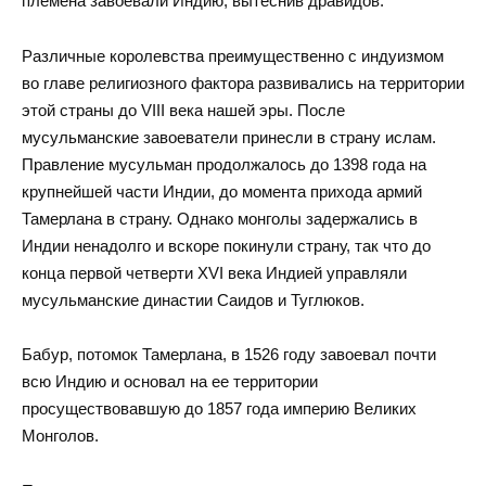
племена завоевали Индию, вытеснив дравидов.
Различные королевства преимущественно с индуизмом
во главе религиозного фактора развивались на территории
этой страны до VIII века нашей эры. После
мусульманские завоеватели принесли в страну ислам.
Правление мусульман продолжалось до 1398 года на
крупнейшей части Индии, до момента прихода армий
Тамерлана в страну. Однако монголы задержались в
Индии ненадолго и вскоре покинули страну, так что до
конца первой четверти XVI века Индией управляли
мусульманские династии Саидов и Туглюков.
Бабур, потомок Тамерлана, в 1526 году завоевал почти
всю Индию и основал на ее территории
просуществовавшую до 1857 года империю Великих
Монголов.