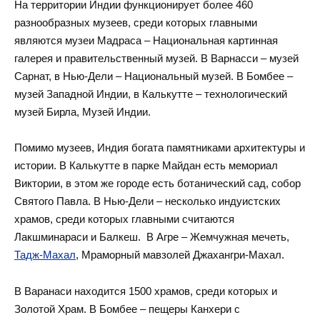
На территории Индии функционирует более 460
разнообразных музеев, среди которых главными
являются музеи Мадраса – Национальная картинная
галерея и правительственный музей. В Варнасси – музей
Сарнат, в Нью-Дели – Национальный музей. В Бомбее –
музей Западной Индии, в Калькутте – технологический
музей Бирла, Музей Индии.
Помимо музеев, Индия богата памятниками архитектуры и
истории. В Калькутте в парке Майдан есть мемориал
Виктории, в этом же городе есть ботанический сад, собор
Святого Павла. В Нью-Дели – несколько индуистских
храмов, среди которых главными считаются
Лакшминараси и Балкеш. В Агре – Жемчужная мечеть,
Тадж-Махал
, Мраморный мавзолей Джахангри-Махал.
В Варанаси находится 1500 храмов, среди которых и
Золотой Храм. В Бомбее – пещеры Канхери с