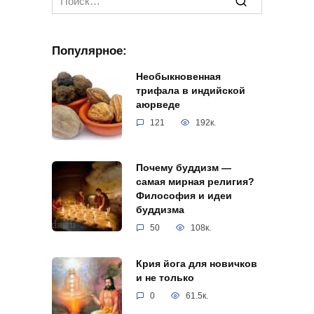
for:
Популярное:
Необыкновенная
трифала в индийской
аюрведе
121
192к.
Почему буддизм —
самая мирная религия?
Философия и идеи
буддизма
50
108к.
Крия йога для новичков
и не только
0
61.5к.