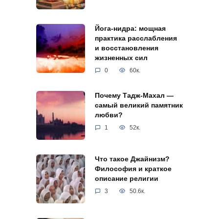
Йога-нидра: мощная
практика расслабления
и восстановления
жизненных сил
0
60к.
Почему Тадж-Махал —
самый великий памятник
любви?
1
52к.
Что такое Джайнизм?
Философия и краткое
описание религии
3
50.6к.