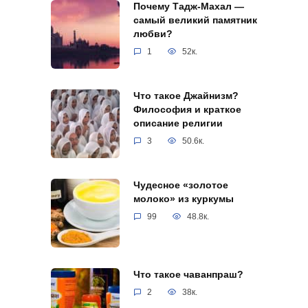
Почему Тадж-Махал —
самый великий памятник
любви?
1
52к.
Что такое Джайнизм?
Философия и краткое
описание религии
3
50.6к.
Чудесное «золотое
молоко» из куркумы
99
48.8к.
Что такое чаванпраш?
2
38к.