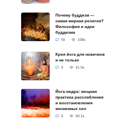
Почему буддизм —
самая мирная религия?
Философия и идеи
буддизма
50
108к.
Крия йога для новичков
и не только
0
61.5к.
Йога-нидра: мощная
практика расслабления
и восстановления
жизненных сил
0
60.1к.