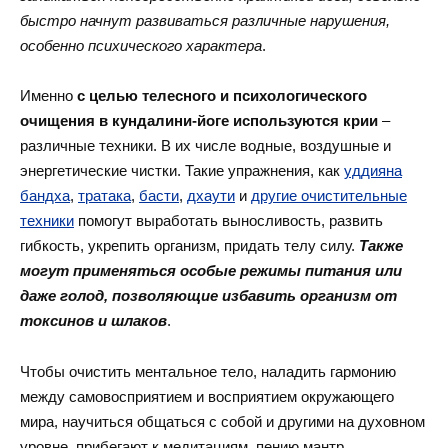
быстро начнут развиваться различные нарушения,
особенно психического характера
.
Именно
с целью телесного и психологического
очищения в кундалини-йоге используются крии
–
различные техники. В их числе водные, воздушные и
энергетические чистки. Такие упражнения, как
уддияна
бандха
,
тратака
,
басти
,
дхаути
и
другие очистительные
техники
помогут выработать выносливость, развить
гибкость, укрепить организм, придать телу силу.
Также
могут применяться особые режимы питания или
даже голод, позволяющие избавить организм от
токсинов и шлаков
.
Чтобы очистить ментальное тело, наладить гармонию
между самовосприятием и восприятием окружающего
мира, научиться общаться с собой и другими на духовном
уровне, прибегают к медитациям, пению мантр,