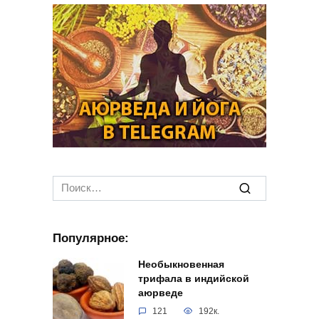
Search
for:
Популярное:
Необыкновенная
трифала в индийской
аюрведе
121
192к.