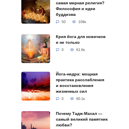
самая мирная религия?
Философия и идеи
буддизма
50
108к.
Крия йога для новичков
и не только
0
61.6к.
Йога-нидра: мощная
практика расслабления
и восстановления
жизненных сил
0
60.1к.
Почему Тадж-Махал —
самый великий памятник
любви?