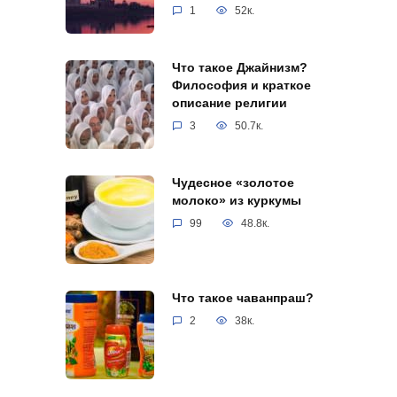
1
52к.
Что такое Джайнизм?
Философия и краткое
описание религии
3
50.7к.
Чудесное «золотое
молоко» из куркумы
99
48.8к.
Что такое чаванпраш?
2
38к.