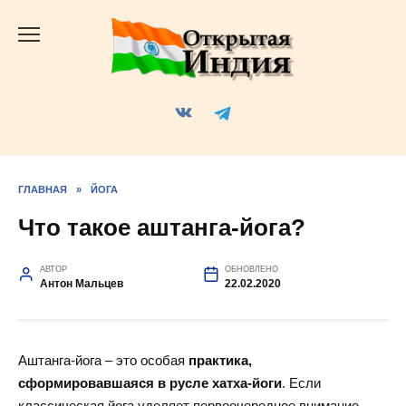
Перейти
к
содержанию
ГЛАВНАЯ
»
ЙОГА
Что такое аштанга-йога?
АВТОР
ОБНОВЛЕНО
Антон Мальцев
22.02.2020
Аштанга-йога – это особая
практика,
сформировавшаяся в русле хатха-йоги
. Если
классическая йога уделяет первоочередное внимание