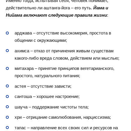
Именно тогда, испытывая себя, человек понимает,
действительно ли аштанга-йога – его путь.
Йама и
Нийама включают следующие правила жизни
:
арджава – отсутствие высокомерия, простота в
общении с окружающими;
ахимса – отказ от причинения живым существам
какого-либо вреда словом, действием или мыслью;
митахара – принятие принципов вегетарианского,
простого, натурального питания;
астея – отсутствие зависти;
сантоша – хорошее настроение;
шауча – поддержание чистоты тела;
хри – отрицание самолюбования, нарциссизма;
тапас – направление всех своих сил и ресурсов на