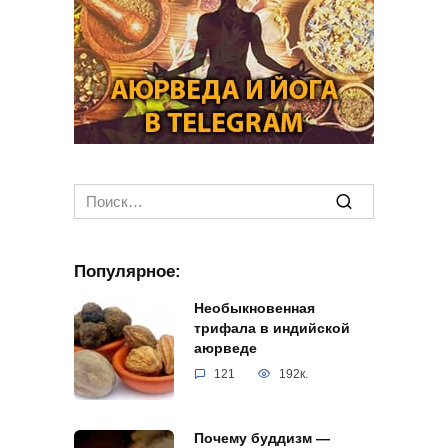
Search
for:
Популярное:
Необыкновенная
трифала в индийской
аюрведе
121
192к.
Почему буддизм —