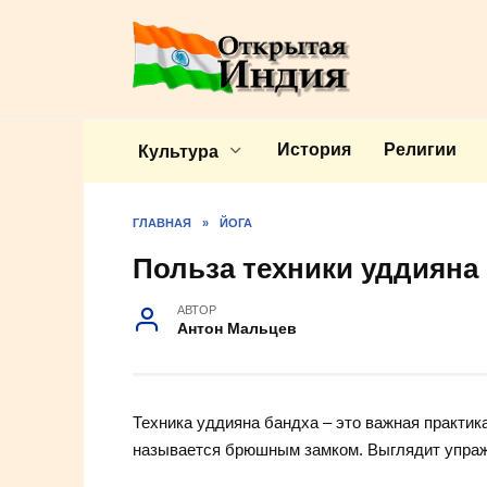
Перейти
к
содержанию
История
Религии
Культура
ГЛАВНАЯ
»
ЙОГА
Польза техники уддияна
АВТОР
Антон Мальцев
Техника уддияна бандха – это важная практик
называется брюшным замком. Выглядит упражн