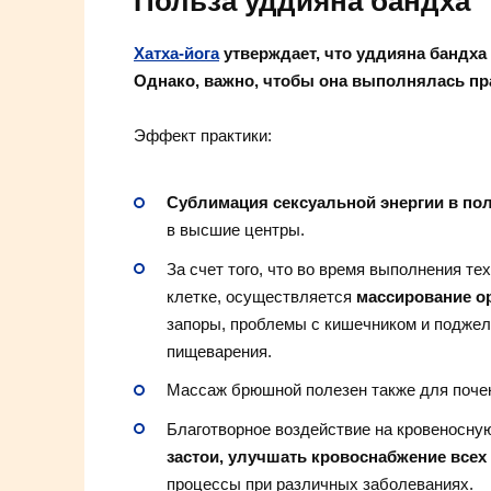
Польза уддияна бандха
Хатха-йога
утверждает, что уддияна бандха 
Однако, важно, чтобы она выполнялась пр
Эффект практики:
Сублимация сексуальной энергии в по
в высшие центры.
За счет того, что во время выполнения т
клетке, осуществляется
массирование о
запоры, проблемы с кишечником и поджел
пищеварения.
Массаж брюшной полезен также для почек,
Благотворное воздействие на кровеносну
застои, улучшать кровоснабжение всех
процессы при различных заболеваниях.