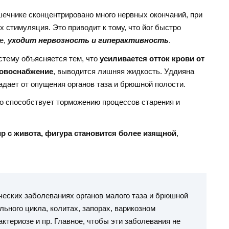
ишечнике сконцентрировано много нервных окончаний, при
 стимуляция. Это приводит к тому, что йог быстро
е,
уходит нервозность и гиперактивность
.
стему объясняется тем, что
усиливается отток крови от
ровоснабжение
, выводится лишняя жидкость. Уддияна
радает от опущения органов таза и брюшной полости.
то способствует торможению процессов старения и
р с живота, фигура становится более изящной
,
ческих заболеваниях органов малого таза и брюшной
льного цикла, колитах, запорах, варикозном
актериозе и пр. Главное, чтобы эти заболевания не