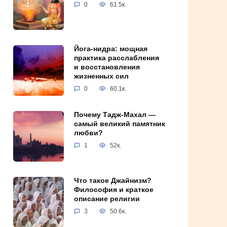
0
61.5к.
Йога-нидра: мощная
практика расслабления
и восстановления
жизненных сил
0
60.1к.
Почему Тадж-Махал —
самый великий памятник
любви?
1
52к.
Что такое Джайнизм?
Философия и краткое
описание религии
3
50.6к.