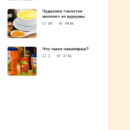
Чудесное «золотое
молоко» из куркумы
99
48.8к.
Что такое чаванпраш?
2
37.9к.