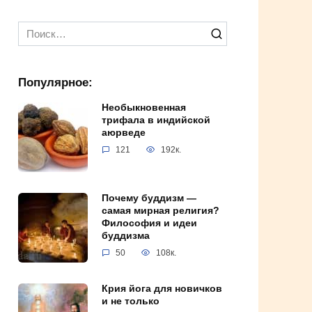
Search
for:
Популярное:
Необыкновенная
трифала в индийской
аюрведе
121
192к.
Почему буддизм —
самая мирная религия?
Философия и идеи
буддизма
50
108к.
Крия йога для новичков
и не только