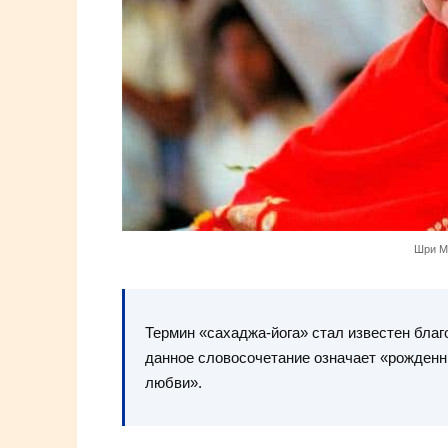
Шри М
Термин «сахаджа-йога» стал известен благ
данное словосочетание означает «рожденн
любви».