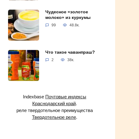
Чудесное «золотое
молоко» из куркумы
99
48.8к.
Что такое чаванпраш?
2
38к.
Indexbase
Почтовые индексы
Краснодарский край
.
реле твердотельное преимущества
Твердотельное реле
.