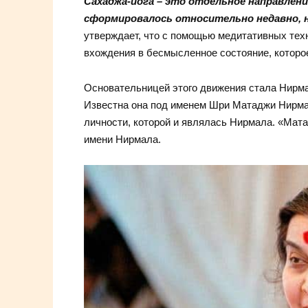
Сахаджа-йога – это отдельное направлени
сформировалось относительно недавно, н
утверждает, что с помощью медитативных те
вхождения в бесмысленное состояние, которо
Основательницей этого движения стала Нирма
Известна она под именем Шри Матаджи Нирма
личности, которой и являлась Нирмала. «Мат
имени Нирмала.