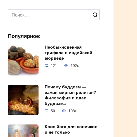
Search
for:
Популярное:
Необыкновенная
трифала в индийской
аюрведе
121
192к.
Почему буддизм —
самая мирная религия?
Философия и идеи
буддизма
50
108к.
Крия йога для новичков
и не только