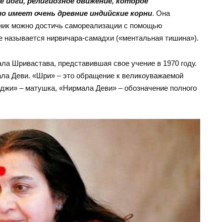
е йоги, религиозное движение, которое
о имеет очень древние индийские корни
. Она
хник можно достичь самореализации с помощью
е называется нирвичара-самадхи («ментальная тишина»).
ла Шривастава, представившая свое учение в 1970 году.
ла Деви. «Шри» – это обращение к великоуважаемой
аджи» – матушка, «Нирмала Деви» – обозначение полного