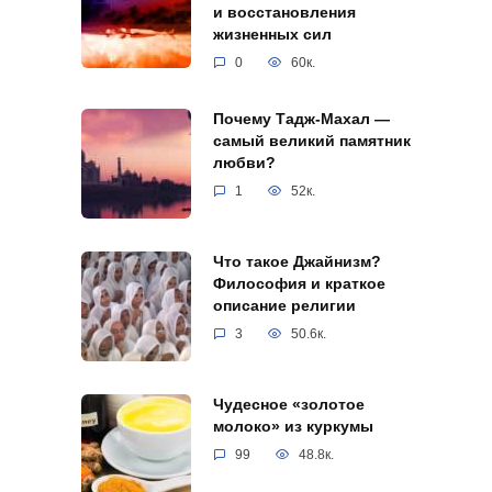
и восстановления
жизненных сил
0
60к.
Почему Тадж-Махал —
самый великий памятник
любви?
1
52к.
Что такое Джайнизм?
Философия и краткое
описание религии
3
50.6к.
Чудесное «золотое
молоко» из куркумы
99
48.8к.