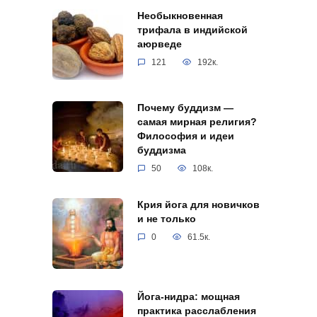
Необыкновенная
трифала в индийской
аюрведе
121
192к.
Почему буддизм —
самая мирная религия?
Философия и идеи
буддизма
50
108к.
Крия йога для новичков
и не только
0
61.5к.
Йога-нидра: мощная
практика расслабления