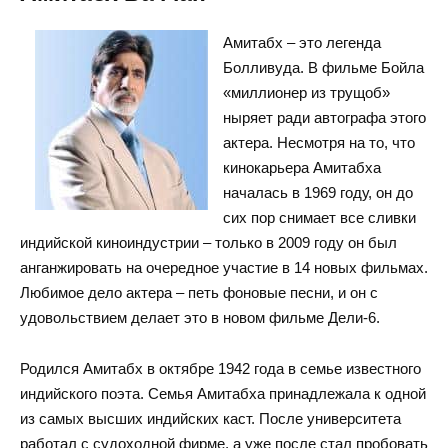
Амитабх – это легенда
Болливуда. В фильме Бойла
«миллионер из трущоб»
ныряет ради автографа этого
актера. Несмотря на то, что
кинокарьера Амитабха
началась в 1969 году, он до
сих пор снимает все сливки
индийской киноиндустрии – только в 2009 году он был
анганжировать на очередное участие в 14 новых фильмах.
Любимое дело актера – петь фоновые песни, и он с
удовольствием делает это в новом фильме Дели-6.
Родился Амитабх в октябре 1942 года в семье известного
индийского поэта. Семья Амитабха принадлежала к одной
из самых высших индийских каст. После университета
работал с судоходной фирме, а уже после стал пробовать