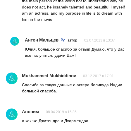
the main person of the world not to understand why he
does not act, he insanely talented and beautiful I myself
am an actress, and my purpose in life is to dream with
him in the movie
Антон Мальцев
автор
02.07.2013 в 13:37
Юлия, большое спасибо за отзыв! Думаю, что у Вас
все получится, удачи Вам!
Mukhammed Mukhiddinov
03.12.2017 в 17:01
Спасиба за такую данные о актера боливуда Индии
большой спасиба.
Аноним
08.04.2019 в 15:35
а как же Джитендра и Дхармендра