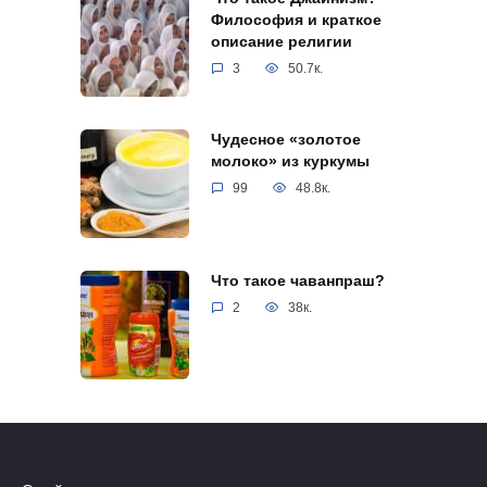
Философия и краткое
описание религии
3
50.7к.
Чудесное «золотое
молоко» из куркумы
99
48.8к.
Что такое чаванпраш?
2
38к.