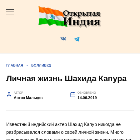
Перейти
к
содержанию
ГЛАВНАЯ
»
БОЛЛИВУД
Личная жизнь Шахида Капура
АВТОР
ОБНОВЛЕНО
Антон Мальцев
14.06.2019
Известный индийский актер Шахид Капур никогда не
разбрасывался словами о своей личной жизни. Много
журналистов брали у него интервью, но ни один из них не