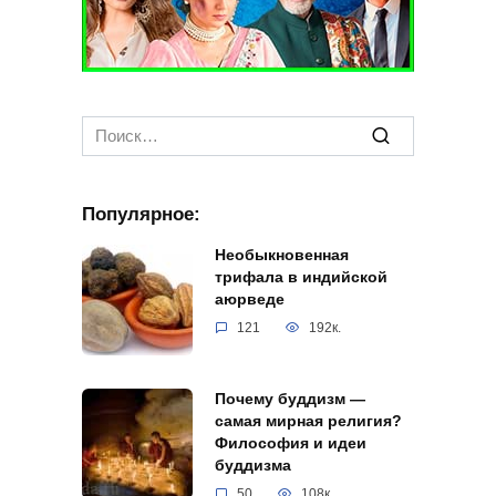
Search
for:
Популярное:
Необыкновенная
трифала в индийской
аюрведе
121
192к.
Почему буддизм —
самая мирная религия?
Философия и идеи
буддизма
50
108к.