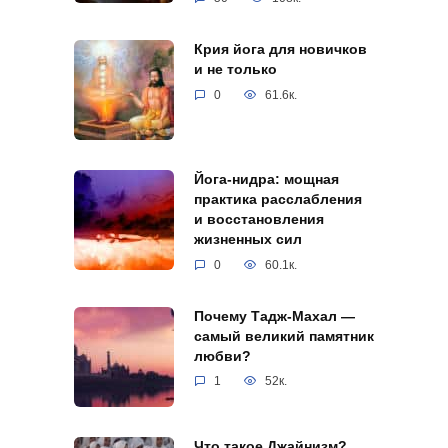
Крия йога для новичков
и не только
0
61.6к.
Йога-нидра: мощная
практика расслабления
и восстановления
жизненных сил
0
60.1к.
Почему Тадж-Махал —
самый великий памятник
любви?
1
52к.
Что такое Джайнизм?