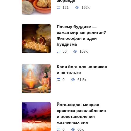
аюрведе
121
192к.
Почему буддизм —
самая мирная религия?
Философия и идеи
буддизма
50
108к.
Крия йога для новичков
и не только
0
61.5к.
Йога-нидра: мощная
практика расслабления
и восстановления
жизненных сил
0
60к.