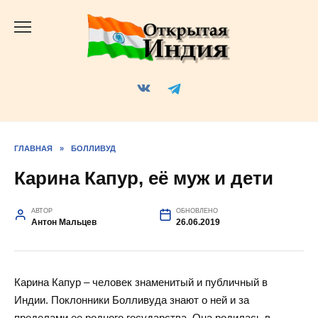
Перейти
к
содержанию
ГЛАВНАЯ
»
БОЛЛИВУД
Карина Капур, её муж и дети
АВТОР
ОБНОВЛЕНО
Антон Мальцев
26.06.2019
Карина Капур – человек знаменитый и публичный в
Индии. Поклонники Болливуда знают о ней и за
пределами ее родного государства. Она родилась в