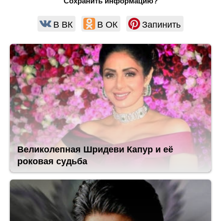
Сохранить информацию?
В ВК
В ОК
Запинить
Великолепная Шридеви Капур и её
роковая судьба