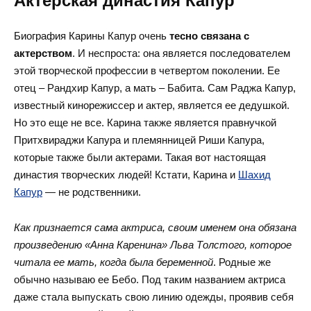
Актёрская династия Капур
Биография Карины Капур очень
тесно связана с
актерством
. И неспроста: она является последователем
этой творческой профессии в четвертом поколении. Ее
отец – Рандхир Капур, а мать – Бабита. Сам Раджа Капур,
известный кинорежиссер и актер, является ее дедушкой.
Но это еще не все. Карина также является правнучкой
Притхвираджи Капура и племянницей Риши Капура,
которые также были актерами. Такая вот настоящая
династия творческих людей! Кстати, Карина и
Шахид
Капур
— не родственники.
Как признается сама актриса, своим именем она обязана
произведению «Анна Каренина» Льва Толстого, которое
читала ее мать, когда была беременной
. Родные же
обычно называю ее Бебо. Под таким названием актриса
даже стала выпускать свою линию одежды, проявив себя