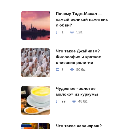
Почему Тадж-Махал —
самый великий памятник
любви?
1
52к.
Что такое Джайнизм?
Философия и краткое
описание религии
3
50.6к.
Чудесное «золотое
молоко» из куркумы
99
48.8к.
Что такое чаванпраш?