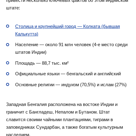
привести несколько ключевых фактов об этом индийском
штате:
Столица и крупнейший город — Колката (бывшая
Калькутта)
Население — около 91 млн человек (4-е место среди
штатов Индии)
Площадь — 88,7 тыс. км²
Официальные языки — бенгальский и английский
Основные религии — индуизм (70,5%) и ислам (27%)
Западная Бенгалия расположена на востоке Индии и
граничит с Бангладеш, Непалом и Бутаном. Штат
славится своими чайными плантациями, тиграми в
заповедниках Сундарбан, а также богатым культурным
наследием.