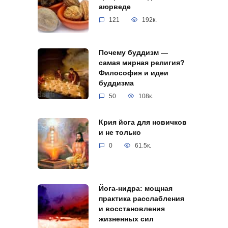
аюрведе
121
192к.
Почему буддизм —
самая мирная религия?
Философия и идеи
буддизма
50
108к.
Крия йога для новичков
и не только
0
61.5к.
Йога-нидра: мощная
практика расслабления
и восстановления
жизненных сил