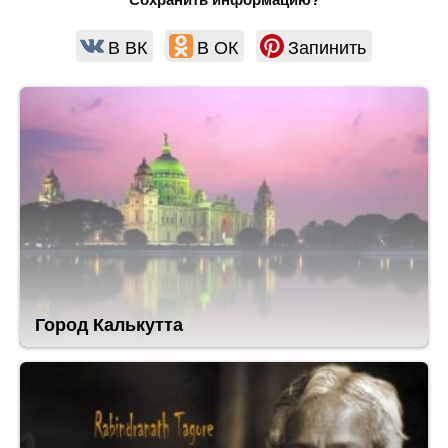
В ВК
В ОК
Запинить
Город Калькутта