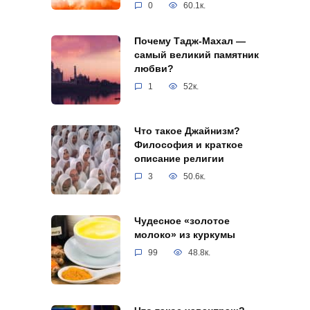
0
60.1к.
Почему Тадж-Махал —
самый великий памятник
любви?
1
52к.
Что такое Джайнизм?
Философия и краткое
описание религии
3
50.6к.
Чудесное «золотое
молоко» из куркумы
99
48.8к.