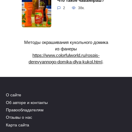
Что такое чаванпраш?
2
38к.
Методы окрашивания кукольного домика
из фанеры
https://www.colorfulworld.ru/rospis-
derevyannogo-domika-dlya-kukol.html
.
О сайте
Об авторе и контакты
Правообладателям
Отзывы о нас
Карта сайта