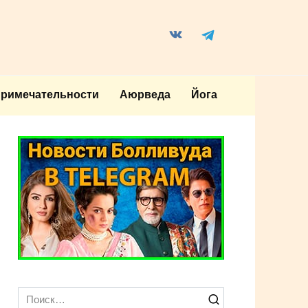
примечательности
Аюрведа
Йога
Search