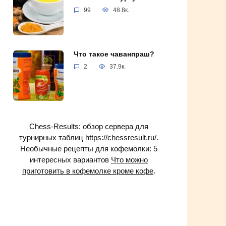
99
48.8к.
Что такое чаванпраш?
2
37.9к.
Chess-Results: обзор сервера для
турнирных таблиц
https://chessresult.ru/
.
Необычные рецепты для кофемолки: 5
интересных вариантов
Что можно
приготовить в кофемолке кроме кофе
.