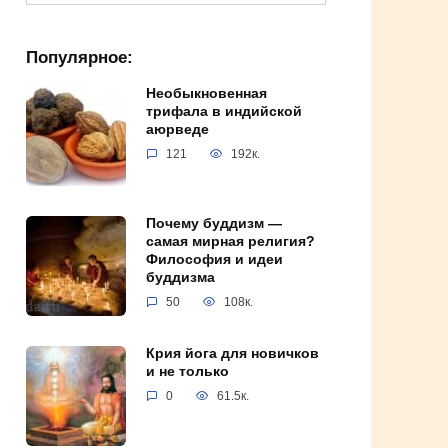
for:
Популярное:
Необыкновенная
трифала в индийской
аюрведе
121
192к.
Почему буддизм —
самая мирная религия?
Философия и идеи
буддизма
50
108к.
Крия йога для новичков
и не только
0
61.5к.