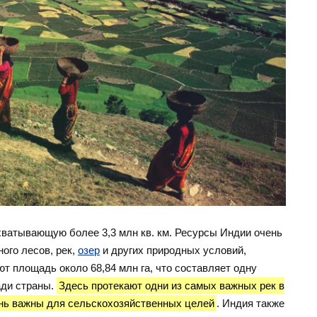
ватывающую более 3,3 млн кв. км. Ресурсы Индии очень
ного лесов, рек,
озер
и других природных условий,
 площадь около 68,84 млн га, что составляет одну
ади страны.
Здесь протекают одни из самых важных рек в
чень важны для сельскохозяйственных целей
. Индия также