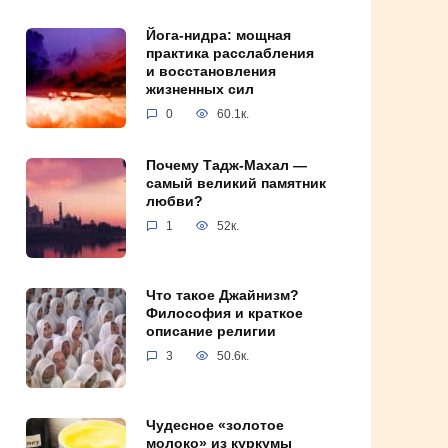
Йога-нидра: мощная
практика расслабления
и восстановления
жизненных сил
0
60.1к.
Почему Тадж-Махал —
самый великий памятник
любви?
1
52к.
Что такое Джайнизм?
Философия и краткое
описание религии
3
50.6к.
Чудесное «золотое
молоко» из куркумы