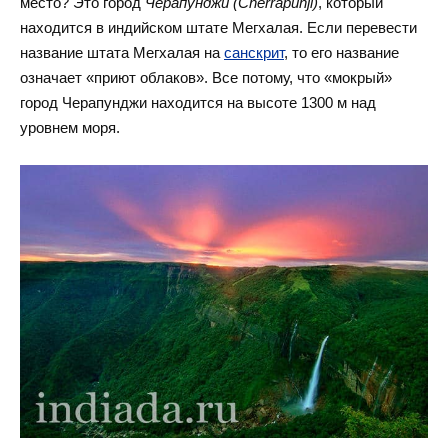
место? Это город
Черапунджи
(Cherrapunji)
, который
находится в индийском штате Мегхалая. Если перевести
название штата Мегхалая на
санскрит
, то его название
означает «приют облаков». Все потому, что «мокрый»
город Черапунджи находится на высоте 1300 м над
уровнем моря.