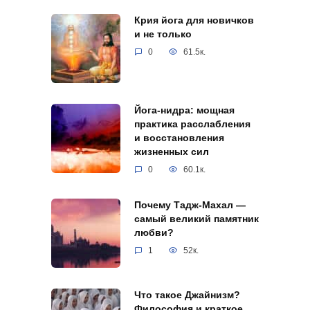
Крия йога для новичков
и не только
0
61.5к.
Йога-нидра: мощная
практика расслабления
и восстановления
жизненных сил
0
60.1к.
Почему Тадж-Махал —
самый великий памятник
любви?
1
52к.
Что такое Джайнизм?
Философия и краткое