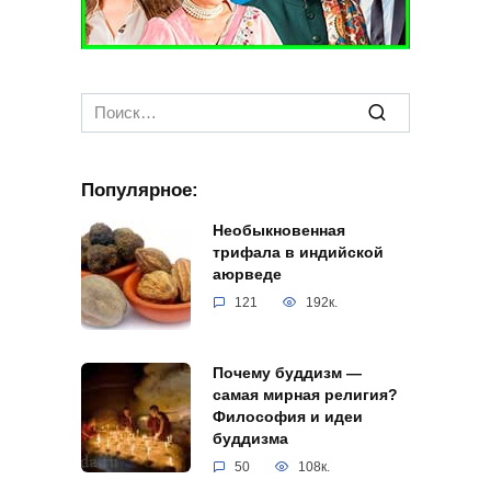
Search
for:
Популярное:
Необыкновенная
трифала в индийской
аюрведе
121
192к.
Почему буддизм —
самая мирная религия?
Философия и идеи
буддизма
50
108к.