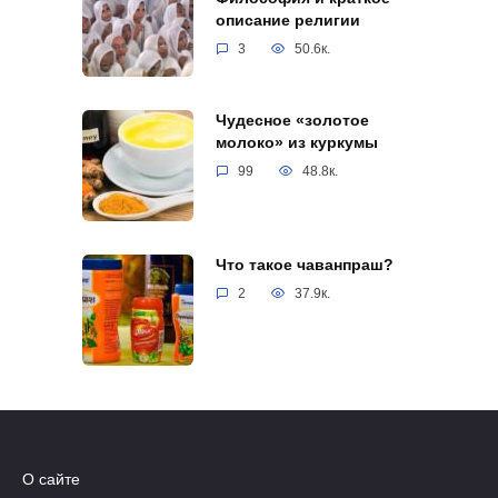
описание религии
3
50.6к.
Чудесное «золотое
молоко» из куркумы
99
48.8к.
Что такое чаванпраш?
2
37.9к.
О сайте