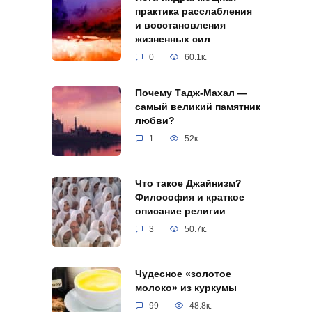
практика расслабления
и восстановления
жизненных сил
0
60.1к.
Почему Тадж-Махал —
самый великий памятник
любви?
1
52к.
Что такое Джайнизм?
Философия и краткое
описание религии
3
50.7к.
Чудесное «золотое
молоко» из куркумы
99
48.8к.