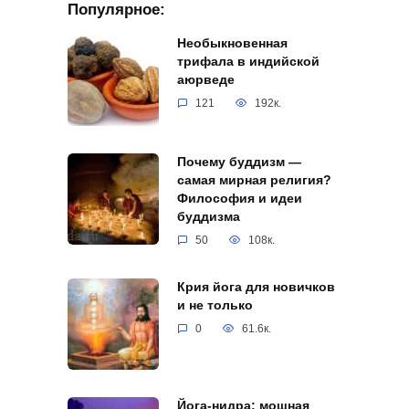
Популярное:
Необыкновенная
трифала в индийской
аюрведе
121
192к.
Почему буддизм —
самая мирная религия?
Философия и идеи
буддизма
50
108к.
Крия йога для новичков
и не только
0
61.6к.
Йога-нидра: мощная