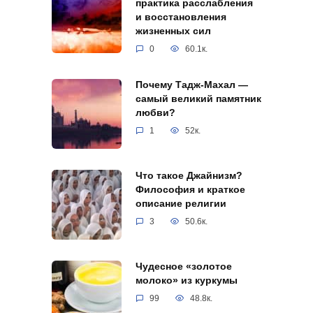
практика расслабления
и восстановления
жизненных сил
0
60.1к.
Почему Тадж-Махал —
самый великий памятник
любви?
1
52к.
Что такое Джайнизм?
Философия и краткое
описание религии
3
50.6к.
Чудесное «золотое
молоко» из куркумы
99
48.8к.