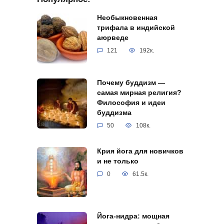
Необыкновенная
трифала в индийской
аюрведе
121
192к.
Почему буддизм —
самая мирная религия?
Философия и идеи
буддизма
50
108к.
Крия йога для новичков
и не только
0
61.5к.
Йога-нидра: мощная