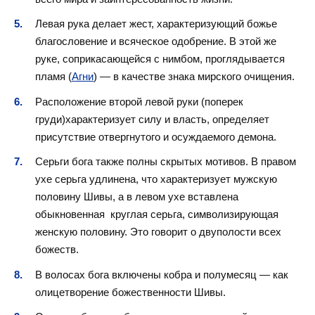
Левая рука делает жест, характеризующий божье
благословение и всяческое одобрение. В этой же
руке, соприкасающейся с нимбом, проглядывается
пламя (
Агни
) — в качестве знака мирского очищения.
Расположение второй левой руки (поперек
груди)характеризует силу и власть, определяет
присутствие отвергнутого и осуждаемого демона.
Серьги бога также полны скрытых мотивов. В правом
ухе серьга удлинена, что характеризует мужскую
половину Шивы, а в левом ухе вставлена
обыкновенная круглая серьга, символизирующая
женскую половину. Это говорит о двуполости всех
божеств.
В волосах бога включены кобра и полумесяц — как
олицетворение божественности Шивы.