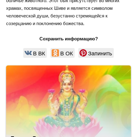
обличье животного. Этот бык присутствует во многих
храмах, посвященных Шиве и является символом
человеческой души, безустанно стремящейся к
созерцанию и поклонению божества.
Сохранить информацию?
В ВК
В ОК
Запинить