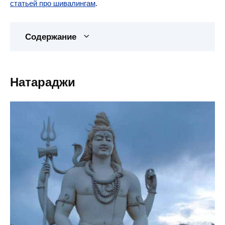
статьей про шивалингам
.
Содержание
Натараджи