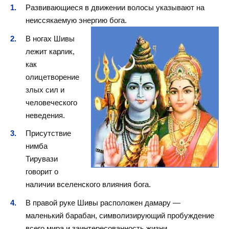
Развивающиеся в движении волосы указывают на
неиссякаемую энергию бога.
В ногах Шивы
лежит карлик,
как
олицетворение
злых сил и
человеческого
неведения.
Присутствие
нимба
Тирувази
говорит о
наличии вселенского влияния бога.
В правой руке Шивы расположен дамару —
маленький барабан, символизирующий пробуждение
всего мира и заинтересованность жизни.