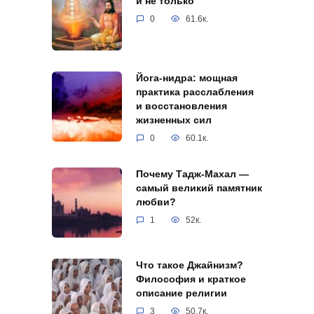
и не только
0
61.6к.
Йога-нидра: мощная
практика расслабления
и восстановления
жизненных сил
0
60.1к.
Почему Тадж-Махал —
самый великий памятник
любви?
1
52к.
Что такое Джайнизм?
Философия и краткое
описание религии
3
50.7к.