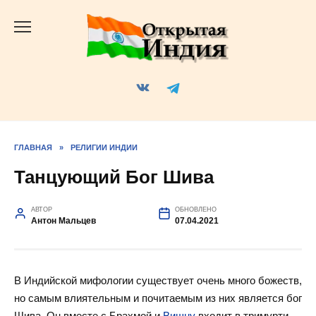
Перейти
к
содержанию
ГЛАВНАЯ
»
РЕЛИГИИ ИНДИИ
Танцующий Бог Шива
АВТОР
ОБНОВЛЕНО
Антон Мальцев
07.04.2021
В Индийской мифологии существует очень много божеств,
но самым влиятельным и почитаемым из них является бог
Шива. Он вместе с Брахмой и
Вишну
входит в тримурти —