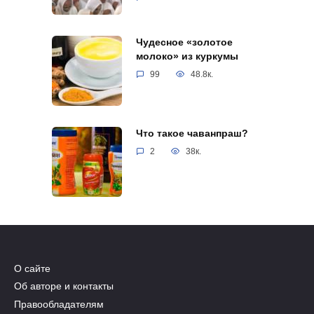
Чудесное «золотое
молоко» из куркумы
99
48.8к.
Что такое чаванпраш?
2
38к.
О сайте
Об авторе и контакты
Правообладателям