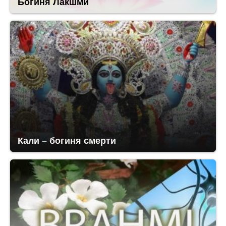
Богиня Лакшми
Кали – богиня смерти