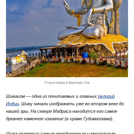
Статуя Шивы в Вагаторе, Гоа
Шиваизм — одна из почитаемых и главных
религий
Индии
. Шиву начали изображать уже во втором веке до
нашей эры. На севере Мадраса находится его самое
древнее каменное изваяние (в храме Гудималлама).
Шива является самым неординарным и многоликим