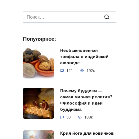
Search
for:
Популярное:
Необыкновенная
трифала в индийской
аюрведе
121
192к.
Почему буддизм —
самая мирная религия?
Философия и идеи
буддизма
50
108к.
Крия йога для новичков