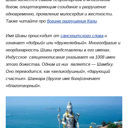
богом, олицетворяющим созидание и разрушение
одновременно, проявление милосердия и жесткости.
Также читайте про
богиню разрушения Кали
.
Имя Шивы происходит от
санскритского слова
и
означает «добрый» или «дружелюбный». Многообразие и
неординарность Шивы представлены в его именах.
Индусское священнописание указывает на 1008 имен
этого божества. Одним из них является — Шамбху.
Оно переводится, как «великодушный», «дарующий
счастье». Шанкара (другое имя бога)означает
«благотворный».