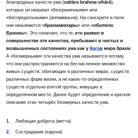
благородных качеств ума (
cattāro brahma·vihārā
),
которые он называл «безграничными» или
«беспредельными» (
аппаманьня)
. На санскрите и пали
они называются «
брахмавихары
» или «
обители
Брахмы
». Это означает, что те,
кто развил в
совершенстве эти качества, пребывают в чистых и
возвышенных состояниях ума как у
богов
мира брахм
.
А «безмерными» эти качества ума называются потому,
что они распространяются на бесчисленное множество
живых существ, обитающих в различных мирах, существ
различных форм жизни, а не каких-то определенных
существ отдельно взятой группы, живущих в
определённом месте. Далее будет определение и краткое
описание этих четырёх безмерных качеств ума.
Любящая доброта (метта)
Сострадание (каруна)