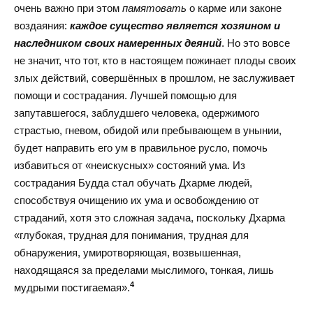
очень важно при этом
памятовать
о карме или законе
воздаяния:
каждое существо является хозяином и
наследником своих намеренных деяний
. Но это вовсе
не значит, что тот, кто в настоящем пожинает плоды своих
злых действий, совершённых в прошлом, не заслуживает
помощи и сострадания. Лучшей помощью для
запутавшегося, заблудшего человека, одержимого
страстью, гневом, обидой или пребывающем в унынии,
будет направить его ум в правильное русло, помочь
избавиться от «неискусных» состояний ума. Из
сострадания Будда стал обучать
Дхарме
людей,
способствуя очищению их ума и освобождению от
страданий, хотя это сложная задача, поскольку Дхарма
«глубокая, трудная для понимания, трудная для
обнаружения, умиротворяющая, возвышенная,
находящаяся за пределами мыслимого, тонкая, лишь
4
мудрыми постигаемая».