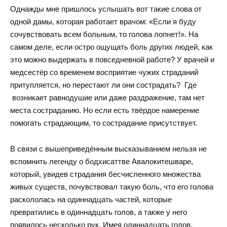
Однажды мне пришлось услышать вот такие слова от
одной дамы, которая работает врачом: «Если я буду
сочувствовать всем больным, то голова лопнет!». На
самом деле, если остро ощущать боль других людей, как
это можно выдержать в повседневной работе? У врачей и
медсестёр со временем восприятие чужих страданий
притупляется, но перестают ли они сострадать? Где
возникает равнодушие или даже раздражение, там нет
места состраданию. Но если есть твёрдое намерение
помогать страдающим, то сострадание присутствует.
В связи с вышеприведённым высказыванием нельзя не
вспомнить легенду о бодхисаттве Авалокитешваре,
который, увидев страдания бесчисленного множества
живых существ, почувствовал такую боль, что его голова
раскололась на одиннадцать частей, которые
превратились в одиннадцать голов, а также у него
появилось несколько рук. Имея одиннадцать голов,