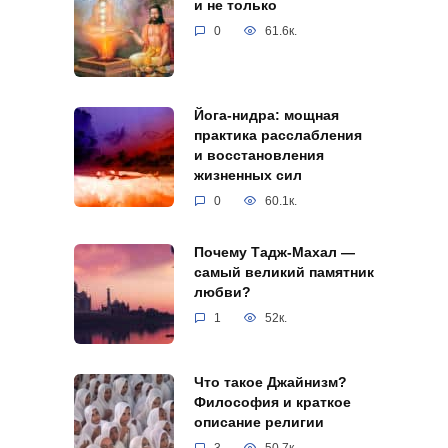
и не только
0
61.6к.
Йога-нидра: мощная
практика расслабления
и восстановления
жизненных сил
0
60.1к.
Почему Тадж-Махал —
самый великий памятник
любви?
1
52к.
Что такое Джайнизм?
Философия и краткое
описание религии
3
50.7к.