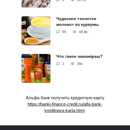
Чудесное «золотое
молоко» из куркумы
99
48.8к.
Что такое чаванпраш?
2
38к.
Альфа банк получить кредитную карту
https://banki-finance-credit.ru/alfa-bank-
kreditnaya-karta.html
.