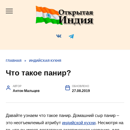
Перейти
к
содержанию
ГЛАВНАЯ
»
ИНДИЙСКАЯ КУХНЯ
Что такое панир?
АВТОР
ОБНОВЛЕНО
Антон Мальцев
27.08.2019
Давайте узнаем что такое панир. Домашний сыр панир –
это неотъемлемый атрибут
индийской кухни
. Несмотря на
то, что он имеет достаточно экзотическое название, для