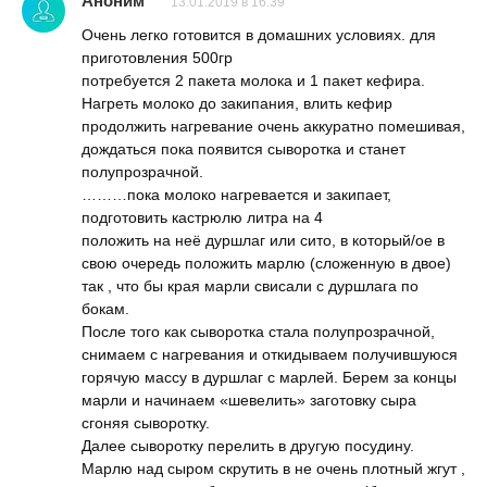
Аноним
13.01.2019 в 16:39
Очень легко готовится в домашних условиях. для
приготовления 500гр
потребуется 2 пакета молока и 1 пакет кефира.
Нагреть молоко до закипания, влить кефир
продолжить нагревание очень аккуратно помешивая,
дождаться пока появится сыворотка и станет
полупрозрачной.
………пока молоко нагревается и закипает,
подготовить кастрюлю литра на 4
положить на неё дуршлаг или сито, в который/ое в
свою очередь положить марлю (сложенную в двое)
так , что бы края марли свисали с дуршлага по
бокам.
После того как сыворотка стала полупрозрачной,
снимаем с нагревания и откидываем получившуюся
горячую массу в дуршлаг с марлей. Берем за концы
марли и начинаем «шевелить» заготовку сыра
сгоняя сыворотку.
Далее сыворотку перелить в другую посудину.
Марлю над сыром скрутить в не очень плотный жгут ,