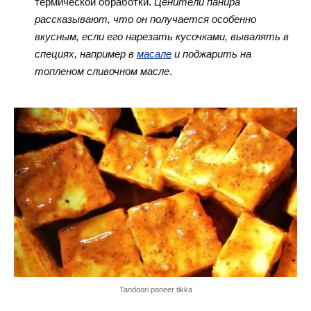
термической обработки.
Ценители панира
рассказывают, что он получается особенно
вкусным, если его нарезать кусочками, вывалять в
специях, например в
масале
и поджарить на
топленом сливочном масле
.
Tandoori paneer tikka