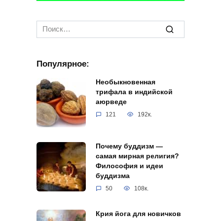
Search
for:
Популярное:
Необыкновенная
трифала в индийской
аюрведе
121
192к.
Почему буддизм —
самая мирная религия?
Философия и идеи
буддизма
50
108к.
Крия йога для новичков