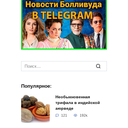
Search
for:
Популярное:
Необыкновенная
трифала в индийской
аюрведе
121
192к.