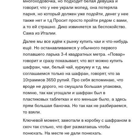
многоходовочка, но подходит белая девушка и
говорит, что у нее украли мопед, она потеряла
парня, но который должен уже подойти, денег у нее
также нет и т.д Просит просто пройти рядом с вами,
а то ей страшно. Дико извиняется за беспокойство.
Сама из Италии.
Далее мы все идём к рынку купить чаи и что-нибудь
ещё. Но останавливаемся у обычного первого
попавшего ларька 3-4 квадратных метра. «Повар»
говорит и сразу показывает, что вот можно купить
шафран, чаи, белый чай, куркуму и т.д. мы
соглашаемся только на шафран, говорят, что за
10граммов 3650 рупий. Про себя вспоминаю, что
вроде не дорого, но смущала большая упаковка,
помню, так как угощали и шафран был в
пластиковых таблетках и его меньше было, а здесь
прям большая баночка. Но так как не разбираемся,
то взяли.
Ключевой момент, замотали в коробку с шафраном в
скоч так стльно, что фиг разматаешь чтобы
понюхать. На месте не дали понюхать.