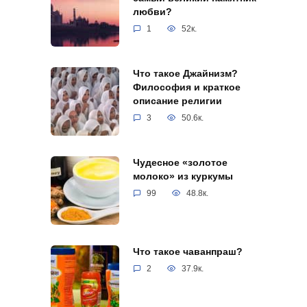
любви?
1
52к.
Что такое Джайнизм?
Философия и краткое
описание религии
3
50.6к.
Чудесное «золотое
молоко» из куркумы
99
48.8к.
Что такое чаванпраш?
2
37.9к.