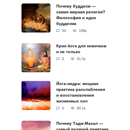
Почему буддизм —
самая мирная религия?
Философия и идеи
буддизма
50
108к.
Крия йога для новичков
и не только
0
61.5к.
Йога-нидра: мощная
практика расслабления
и восстановления
жизненных сил
0
60.1к.
Почему Тадж-Махал —
самый великий памятник