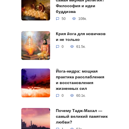
самая мирная религия?
Философия и идеи
буддизма
50
108к.
Крия йога для новичков
и не только
0
61.5к.
Йога-нидра: мощная
практика расслабления
и восстановления
жизненных сил
0
60.1к.
Почему Тадж-Махал —
самый великий памятник
любви?