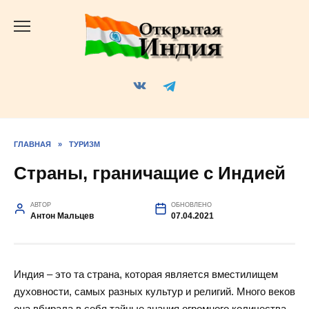
Перейти
к
содержанию
ГЛАВНАЯ
»
ТУРИЗМ
Страны, граничащие с Индией
АВТОР
ОБНОВЛЕНО
Антон Мальцев
07.04.2021
Индия – это та страна, которая является вместилищем
духовности, самых разных культур и религий. Много веков
она вбирала в себя тайные знания огромного количества