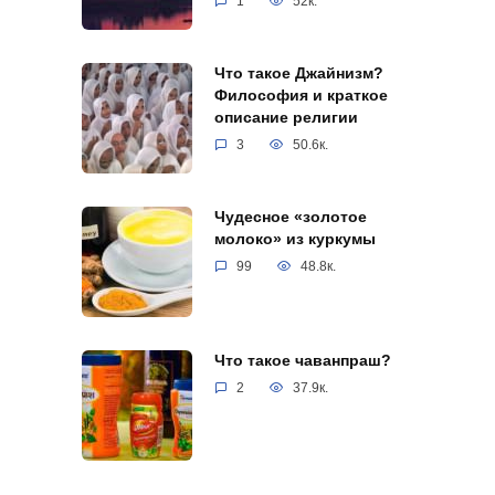
1
52к.
Что такое Джайнизм?
Философия и краткое
описание религии
3
50.6к.
Чудесное «золотое
молоко» из куркумы
99
48.8к.
Что такое чаванпраш?
2
37.9к.