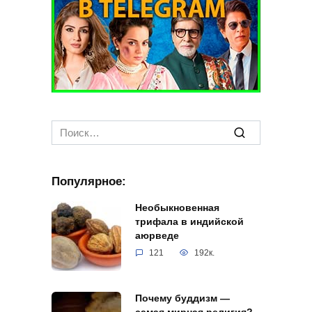
Search
for:
Популярное:
Необыкновенная
трифала в индийской
аюрведе
121
192к.
Почему буддизм —