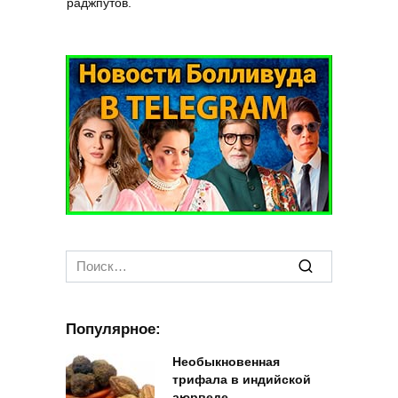
раджпутов.
Search
for:
Популярное:
Необыкновенная
трифала в индийской
аюрведе