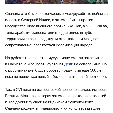
Сначала это были нескончаемые междоусобные войны за
власть в Северной Индии, в затем – битвы против
могущественного внешнего противника. Так, в VII — VIII вв,
тогда арабские завоеватели продвигались вглубь
территорий страны, раджпуты оказывали им мощное
сопротивление, препятствуя исламизации народа.
На рубеже тысячелетия мусульмане смогли закрепиться
в Пакистане и основать султанат
Дели
на севере. Именно
с мусульманами будут бороться раджпуты ещё 500 лет,
пока не появиться новый – более влиятельный противник.
Так, в XVI веке на исторической арене появилась империя
Великих Моголов, которая затем ещё несколько столетий
была доминирующей на индийском субконтиненте.
Сначала раджпуты планировали их использовать для