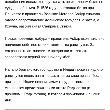
ослабления исламского султаната, но их планам было не
суждено сбыться. В 1526 году произошла битва при
Панипате и правитель Великих Моголов Бабур сначала
одолел сопротивление делийского государя, а затем, у
Кхауна, разбил князя Санграма Сингха.
Позже, преемник Бабура – правитель Акбар окончательно
подчинил себе все мелкие княжества раджпутов. За
сохранность автономии те предпочли отплатить
завоевателю верной военной службой.
Начало британского господства в Индии также вынудило
раджпутов вновь начать сражаться за свои права. После
признания Индии независимым государством они
становятся представителями штата Раджастан (в
прошлом – Раджпутана), в котором проживают и в наши
дни.