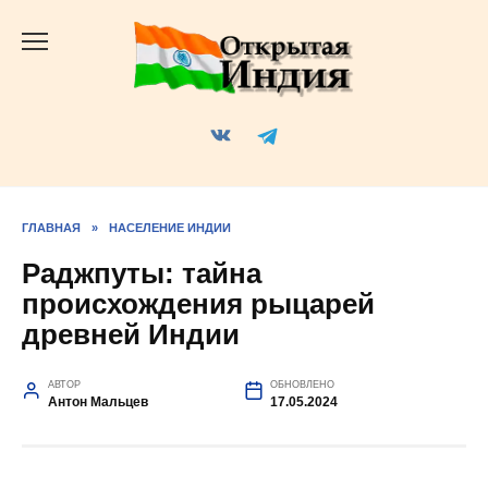
Перейти
к
содержанию
ГЛАВНАЯ
»
НАСЕЛЕНИЕ ИНДИИ
Раджпуты: тайна
происхождения рыцарей
древней Индии
АВТОР
ОБНОВЛЕНО
Антон Мальцев
17.05.2024