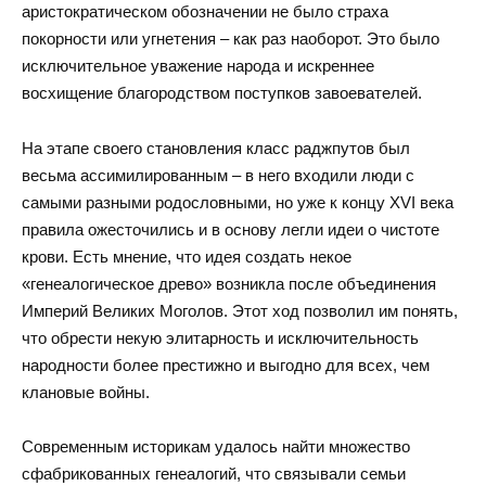
аристократическом обозначении не было страха
покорности или угнетения – как раз наоборот. Это было
исключительное уважение народа и искреннее
восхищение благородством поступков завоевателей.
На этапе своего становления класс раджпутов был
весьма ассимилированным – в него входили люди с
самыми разными родословными, но уже к концу XVI века
правила ожесточились и в основу легли идеи о чистоте
крови. Есть мнение, что идея создать некое
«генеалогическое древо» возникла после объединения
Империй Великих Моголов. Этот ход позволил им понять,
что обрести некую элитарность и исключительность
народности более престижно и выгодно для всех, чем
клановые войны.
Современным историкам удалось найти множество
сфабрикованных генеалогий, что связывали семьи