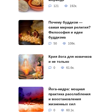
121
192к.
Почему буддизм —
самая мирная религия?
Философия и идеи
буддизма
50
108к.
Крия йога для новичков
и не только
0
61.6к.
Йога-нидра: мощная
практика расслабления
и восстановления
жизненных сил
0
60.1к.