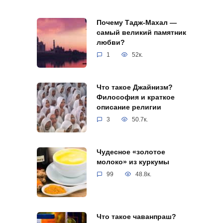
Почему Тадж-Махал —
самый великий памятник
любви?
1
52к.
Что такое Джайнизм?
Философия и краткое
описание религии
3
50.7к.
Чудесное «золотое
молоко» из куркумы
99
48.8к.
Что такое чаванпраш?