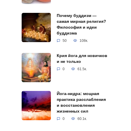
Почему буддизм —
самая мирная религия?
Философия и идеи
буддизма
50
108к.
Крия йога для новичков
и не только
0
61.5к.
Йога-нидра: мощная
практика расслабления
и восстановления
жизненных сил
0
60.1к.