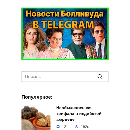
Search
for:
Популярное:
Необыкновенная
трифала в индийской
аюрведе
121
192к.