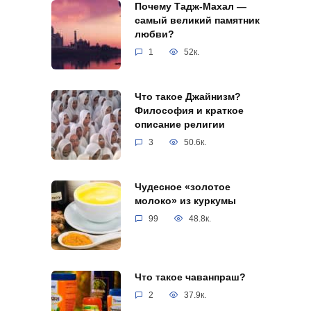
Почему Тадж-Махал —
самый великий памятник
любви?
1
52к.
Что такое Джайнизм?
Философия и краткое
описание религии
3
50.6к.
Чудесное «золотое
молоко» из куркумы
99
48.8к.
Что такое чаванпраш?
2
37.9к.