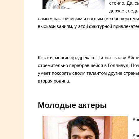
стоило. Да, с
дерзает, вед
самым настойчивым и наглым (в хорошем смысл
высказываниям, у этой фактурной привлекате
Кстати, многие предрекают Ритике славу Айш
стремительно перебравшейся в Голливуд. Поч
умеет покорять своим талантом другие страны
вторая родина.
Молодые актеры
Ав
Ав