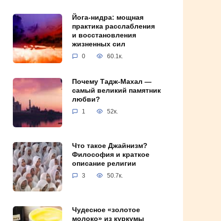
Йога-нидра: мощная
практика расслабления
и восстановления
жизненных сил
0
60.1к.
Почему Тадж-Махал —
самый великий памятник
любви?
1
52к.
Что такое Джайнизм?
Философия и краткое
описание религии
3
50.7к.
Чудесное «золотое
молоко» из куркумы