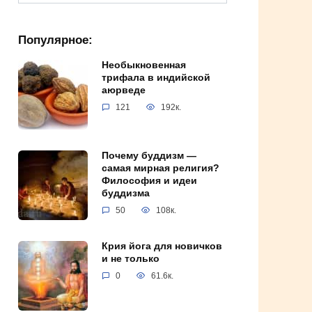
for:
Популярное:
Необыкновенная
трифала в индийской
аюрведе
121
192к.
Почему буддизм —
самая мирная религия?
Философия и идеи
буддизма
50
108к.
Крия йога для новичков
и не только
0
61.6к.