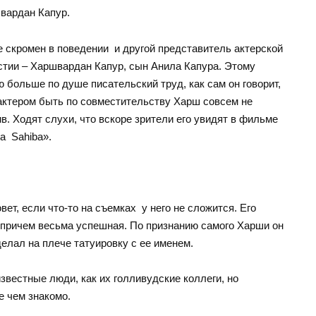
вардан Капур.
е скромен в поведении и другой представитель актерской
стии – Харшвардан Капур, сын Анила Капура. Этому
 больше по душе писательский труд, как сам он говорит,
 актером быть по совместительству Харш совсем не
в. Ходят слухи, что вскоре зрители его увидят в фильме
a Sahiba».
вет, если что-то на съемках у него не сложится. Его
, причем весьма успешная. По признанию самого Харши он
елал на плече татуировку с ее именем.
звестные люди, как их голливудские коллеги, но
е чем знакомо.