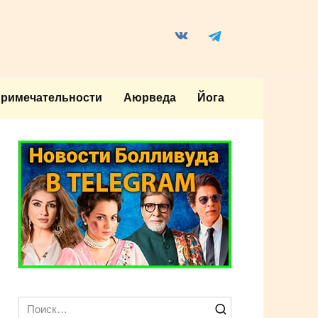
примечательности
Аюрведа
Йога
Search