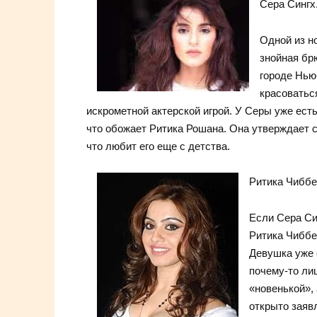
Сера Сингх
Одной из н
знойная бр
городе Нью
красоватьс
искрометной актерской игрой. У Серы уже есть
что обожает Ритика Рошана. Она утверждает 
что любит его еще с детства.
Ритика Чиббе
Если Сера Си
Ритика Чиббе
Девушка уже 
почему-то лиш
«новенькой»,
открыто заявл