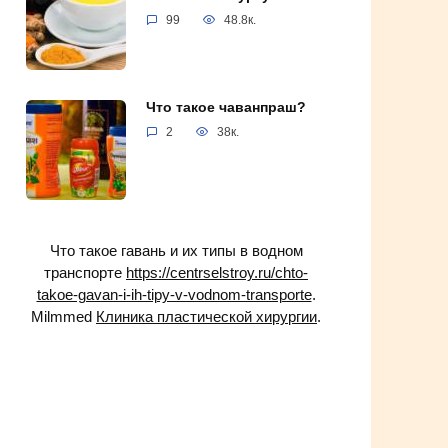
99
48.8к.
Что такое чаванпраш?
2
38к.
Что такое гавань и их типы в водном
транспорте
https://centrselstroy.ru/chto-
takoe-gavan-i-ih-tipy-v-vodnom-transporte
.
Milmmed
Клиника пластической хирургии
.