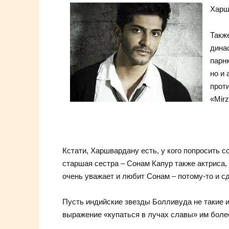
Харш
Такж
дина
парню
но и
проти
«Mirz
Кстати, Харшвардану есть, у кого попросить со
старшая сестра – Сонам Капур также актриса
очень уважает и любит Сонам – потому-то и сд
Пусть индийские звезды Болливуда не такие и
выражение «купаться в лучах славы» им боле