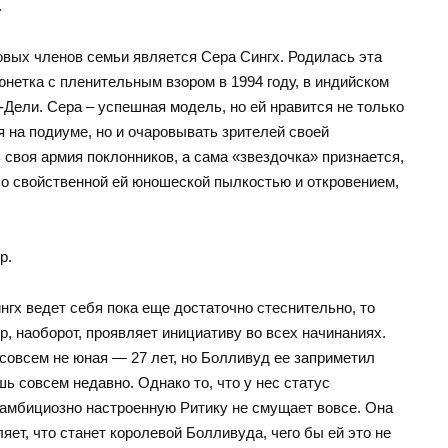
.
овых членов семьи является Сера Сингх. Родилась эта
юнетка с пленительным взором в 1994 году, в индийском
-Дели. Сера – успешная модель, но ей нравится не только
я на подиуме, но и очаровывать зрителей своей
 своя армия поклонников, а сама «звездочка» признается,
со свойственной ей юношеской пылкостью и откровением,
р.
нгх ведет себя пока еще достаточно стеснительно, то
р, наоборот, проявляет инициативу во всех начинаниях.
совсем не юная — 27 лет, но Болливуд ее заприметил
ь совсем недавно. Однако то, что у нес статус
 амбициозно настроенную Ритику не смущает вовсе. Она
яет, что станет королевой Болливуда, чего бы ей это не