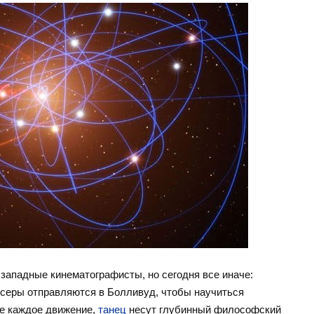
западные кинематографисты, но сегодня все иначе:
серы отправляются в Болливуд, чтобы научиться
де каждое движение,
танец
несут глубинный философский