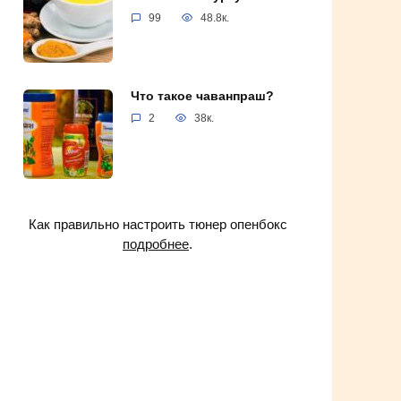
99
48.8к.
Что такое чаванпраш?
2
38к.
Как правильно настроить тюнер опенбокс
подробнее
.