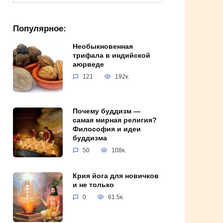
for:
Популярное:
Необыкновенная
трифала в индийской
аюрведе
121
192к.
Почему буддизм —
самая мирная религия?
Философия и идеи
буддизма
50
108к.
Крия йога для новичков
и не только
0
61.5к.