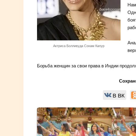
Нам
Одн
боя
раб
Ана
Актриса Болливуда Сонам Капур
вер
Борьба женщин за свои права в Индии продо
Сохран
В ВК