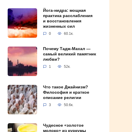
Йога-нидра: мощная
практика расслабления
и восстановления
жизненных сил
0
60.1к.
Почему Тадж-Махал —
самый великий памятник
любви?
1
52к.
Что такое Джайнизм?
Философия и краткое
описание религии
3
50.6к.
Чудесное «золотое
молоко» из куркумы