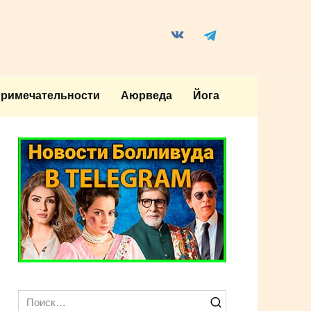
примечательности
Аюрведа
Йога
Search