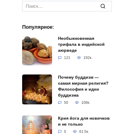
Search
for:
Популярное:
Необыкновенная
трифала в индийской
аюрведе
121
192к.
Почему буддизм —
самая мирная религия?
Философия и идеи
буддизма
50
108к.
Крия йога для новичков
и не только
0
61.5к.