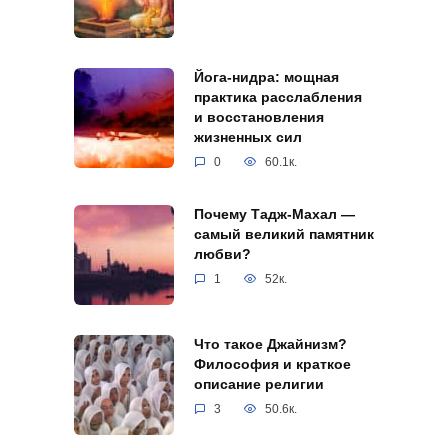
Йога-нидра: мощная
практика расслабления
и восстановления
жизненных сил
0
60.1к.
Почему Тадж-Махал —
самый великий памятник
любви?
1
52к.
Что такое Джайнизм?
Философия и краткое
описание религии
3
50.6к.