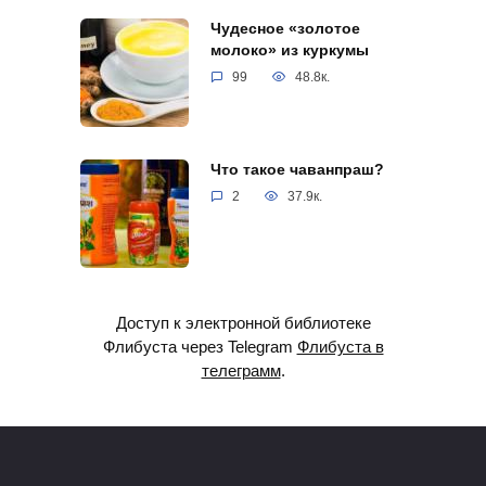
Чудесное «золотое
молоко» из куркумы
99
48.8к.
Что такое чаванпраш?
2
37.9к.
Доступ к электронной библиотеке
Флибуста через Telegram
Флибуста в
телеграмм
.