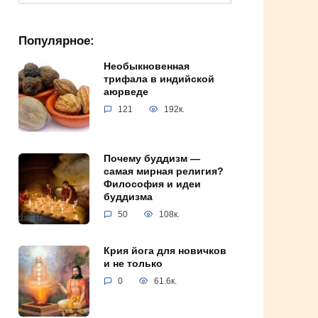
for:
Популярное:
Необыкновенная
трифала в индийской
аюрведе
121
192к.
Почему буддизм —
самая мирная религия?
Философия и идеи
буддизма
50
108к.
Крия йога для новичков
и не только
0
61.6к.