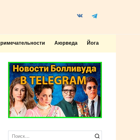
примечательности
Аюрведа
Йога
Search