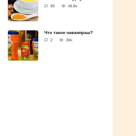
99
48.8к.
Что такое чаванпраш?
2
38к.