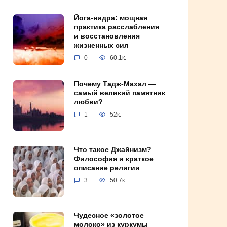
Йога-нидра: мощная
практика расслабления
и восстановления
жизненных сил
0
60.1к.
Почему Тадж-Махал —
самый великий памятник
любви?
1
52к.
Что такое Джайнизм?
Философия и краткое
описание религии
3
50.7к.
Чудесное «золотое
молоко» из куркумы