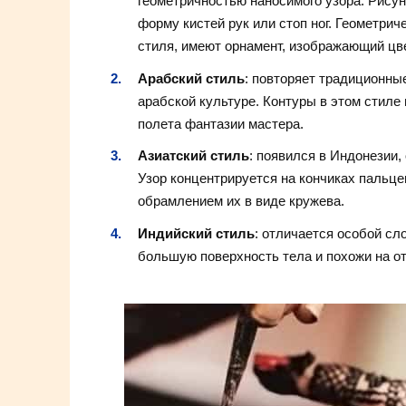
геометричностью наносимого узора. Рисун
форму кистей рук или стоп ног. Геометри
стиля, имеют орнамент, изображающий цв
Арабский стиль
: повторяет традиционны
арабской культуре. Контуры в этом стиле 
полета фантазии мастера.
Азиатский стиль
: появился в Индонезии,
Узор концентрируется на кончиках пальцев
обрамлением их в виде кружева.
Индийский стиль
: отличается особой сл
большую поверхность тела и похожи на от