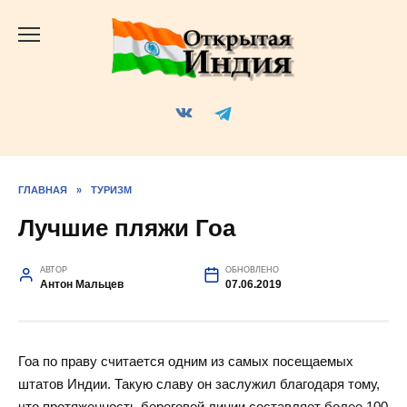
Перейти
к
содержанию
ГЛАВНАЯ
»
ТУРИЗМ
Лучшие пляжи Гоа
АВТОР
ОБНОВЛЕНО
Антон Мальцев
07.06.2019
Гоа по праву считается одним из самых посещаемых
штатов Индии. Такую славу он заслужил благодаря тому,
что протяженность береговой линии составляет более 100