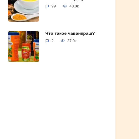
99
48.8к.
Что такое чаванпраш?
2
37.9к.