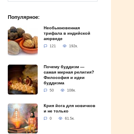
for:
Популярное:
Необыкновенная
трифала в индийской
аюрведе
121
192к.
Почему буддизм —
самая мирная религия?
Философия и идеи
буддизма
50
108к.
Крия йога для новичков
и не только
0
61.5к.