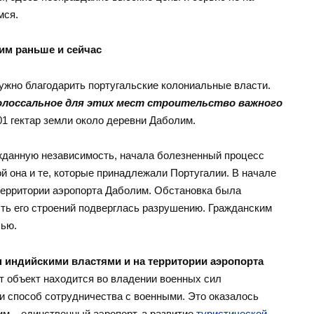
мся.
им раньше и сейчас
 нужно благодарить португальские колониальные власти.
ь колоссальное для этих мест строительство важного
1 гектар земли около деревни Даболим.
ожданную независимость, начала болезненный процесс
й она и те, которые принадлежали Португалии. В начале
 территории аэропорта Даболим. Обстановка была
асть его строений подверглась разрушению. Гражданским
чью.
н индийскими властями и на территории аэропорта
тот объект находится во владении военных сил
ли способ сотрудничества с военными. Это оказалось
им – единственный аэропорт, а развитие
туристической