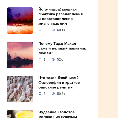
Йога-нидра: мощная
практика расслабления
и восстановления
жизненных сил
0
60.1к.
Почему Тадж-Махал —
самый великий памятник
любви?
1
52к.
Что такое Джайнизм?
Философия и краткое
описание религии
3
50.6к.
Чудесное «золотое
молоко» из куркумы