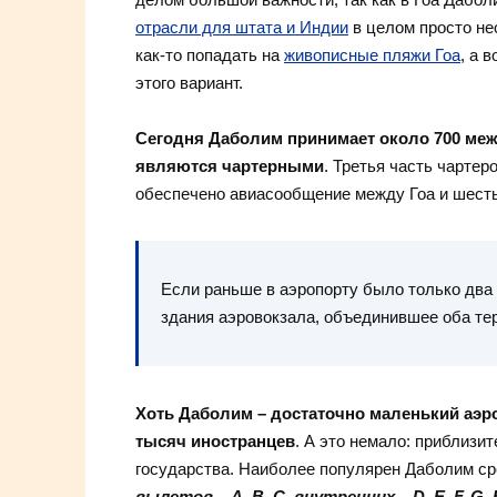
отрасли для штата и Индии
в целом просто не
как-то попадать на
живописные пляжи Гоа
, а 
этого вариант.
Сегодня Даболим принимает около 700 ме
являются чартерными
. Третья часть чартер
обеспечено авиасообщение между Гоа и шест
Если раньше в аэропорту было только два 
здания аэровокзала, объединившее оба те
Хоть Даболим – достаточно маленький аэро
тысяч иностранцев
. А это немало: приблизи
государства. Наиболее популярен Даболим ср
вылетов – A, B, C, внутренних – D, E, F, G, 