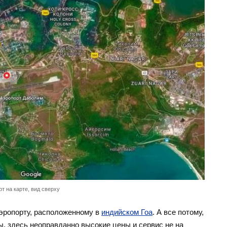
т на карте, вид сверху
аэропорту, расположенному в
индийском Гоа
. А все потому,
ы, здесь неоправданно высокие цены и сервис не на