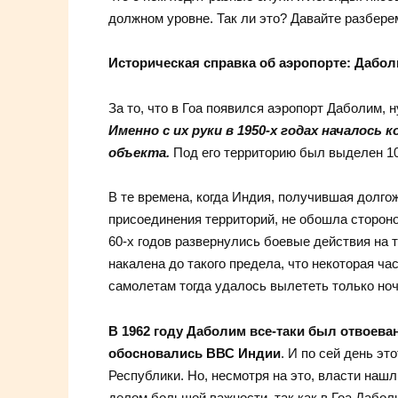
должном уровне. Так ли это? Давайте разбере
Историческая справка об аэропорте: Дабол
За то, что в Гоа появился аэропорт Даболим,
Именно с их руки в 1950-х годах началос
объекта.
Под его территорию был выделен 10
В те времена, когда Индия, получившая долг
присоединения территорий, не обошла стороно
60-х годов развернулись боевые действия на
накалена до такого предела, что некоторая ч
самолетам тогда удалось вылететь только но
В 1962 году Даболим все-таки был отвоева
обосновались ВВС Индии
. И по сей день э
Республики. Но, несмотря на это, власти наш
делом большой важности, так как в Гоа Дабол