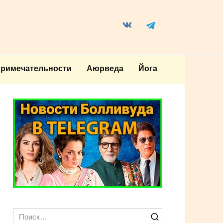
примечательности
Аюрведа
Йога
Search