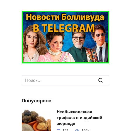
Search
for:
Популярное:
Необыкновенная
трифала в индийской
аюрведе
121
192к.