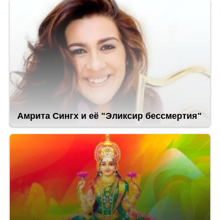
Амрита Сингх и её "Эликсир бессмертия"