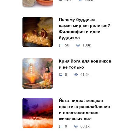
Почему буддизм —
самая мирная религия?
Философия и идеи
буддизма
50
108к.
Крия йога для новичков
и не только
0
61.6к.
Йога-нидра: мощная
практика расслабления
и восстановления
жизненных сил
0
60.1к.