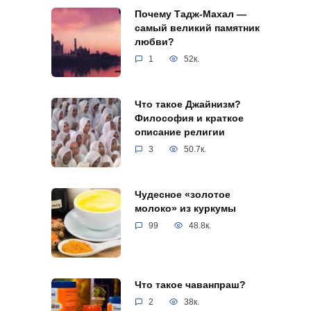
Почему Тадж-Махал —
самый великий памятник
любви?
1
52к.
Что такое Джайнизм?
Философия и краткое
описание религии
3
50.7к.
Чудесное «золотое
молоко» из куркумы
99
48.8к.
Что такое чаванпраш?
2
38к.