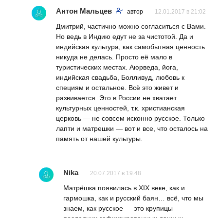
Антон Мальцев
автор
12.01.2017 в 21:02
Дмитрий, частично можно согласиться с Вами.
Но ведь в Индию едут не за чистотой. Да и
индийская культура, как самобытная ценность
никуда не делась. Просто её мало в
туристических местах. Аюрведа, йога,
индийская свадьба, Болливуд, любовь к
специям и остальное. Всё это живет и
развивается. Это в России не хватает
культурных ценностей, т.к. христианская
церковь — не совсем исконно русское. Только
лапти и матрешки — вот и все, что осталось на
память от нашей культуры.
Nika
20.07.2017 в 19:48
Матрёшка появилась в XIX веке, как и
гармошка, как и русский баян… всё, что мы
знаем, как русское — это крупицы