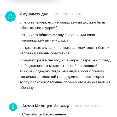
Ямунанатх дас
03.10.2014 в 02:03
с чего вы взяли, что неприкасаемый должен быть
обязательно шудрой?
нет ничего общего между значениыми слов
«неприкасаемый» и «шудра».
в отдельных случаях, неприкасаемым может быть и
человек из варны брахманов.
о париях: разве где угодно в мире, разрешен проезд
в общественном месте в грязной пачкающей
вонючей одежде? тогда чем индия хуже? почему
говночист с тележкой говна должен переть через
толпу прохожих? вполне логично что ему указали на
обочину.
Антон Мальцев
автор
06.10.2014 в 18:14
Спасибо за Ваше мнение