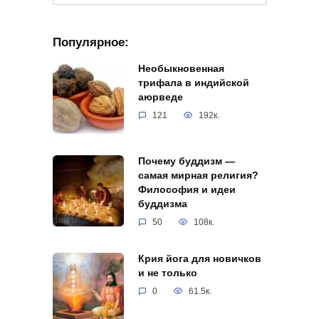
for:
Популярное:
Необыкновенная
трифала в индийской
аюрведе
121
192к.
Почему буддизм —
самая мирная религия?
Философия и идеи
буддизма
50
108к.
Крия йога для новичков
и не только
0
61.5к.