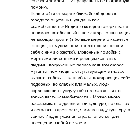
со своей землей — > превращать ее в огромную
помойку.
Если отойти от моря к ближайшей деревне,
городу то ощутишь и увидишь всю
«самобытность» Индии, о которой говорит, как я
понимаю, влюбленный в нее автор: толпы нищих
не дающих пройти (в больше мере это касается
женщин, от мужчин они отстают если повести
себя с ними о жестко), зловонные помойки с
мертвыми животными и роющимися в них
людьми, покрученные полиомиелитом скорее
мутанты, чем люди, с отсутствующим в глазах
жизнью, собаки — каннибалы, пожирающих себе
подобных, но слабых или малых, люди
справляющие нужду у тебя на глазах… и это
только часть «самобытности». Можно много
рассказывать о древнейшей культуре, но она так
и осталась в древности, я имею ввиду культуру, а
сейчас Индия ужасная страна, опасная для
посещения любой ее части.