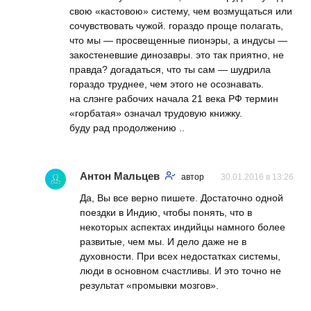
свою «кастовою» систему, чем возмущаться или
сочувствовать чужой. гораздо проще полагать,
что мы — просвещенные пионэры, а индусы —
закостеневшие динозавры. это так приятно, не
правда? догадаться, что ты сам — шудрила
гораздо труднее, чем этого не осознавать.
на слэнге рабочих начала 21 века РФ термин
«горбатая» означал трудовую книжку.
буду рад продолжению ..
Антон Мальцев
автор
30.01.2016 в 13:26
Да, Вы все верно пишете. Достаточно одной
поездки в Индию, чтобы понять, что в
некоторых аспектах индийцы намного более
развитые, чем мы. И дело даже не в
духовности. При всех недостатках системы,
люди в основном счастливы. И это точно не
результат «промывки мозгов».