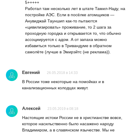
5+++++
Работал там несколько лет в штате Тамил-Наду, на
постройке АЭС. Если в посёлке атомщиков —
Анувиджай Тауншип как-то пытаются
«цивилизировать» проживание, то 2 шага за
проходную городка и открывается то, что обычно
ассоциируется с адом. А от запаха можно
избавиться только в Тривандуме в обратном
самолёте (лучше в Эмирэйтс (не реклама)).
Евгений
26.05.2018 в 14:33
В России тоже некоторые на помойках и в
канализационных колодцах живут.
Алексей
23.05.2019 в 08:18
Настоящие истоки России не в христианстве вовсе,
которое насильственно было насажено народу
Владимиром, а в славянском язычестве. Мы не