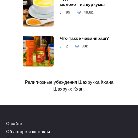
молоко» из куркумы
99
48.8к.
Что такое чаванпраш?
2
38к.
Религиозные убеждения Шахрукха Кхана
Шахрукх Кхан
.
О сайте
Об авторе и контакты