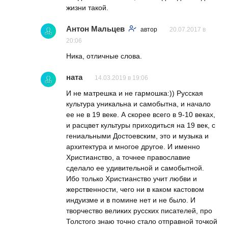
жизни такой.
Антон Мальцев
автор
20.07.2017 в
20:06
Ника, отличные слова.
ната
14.03.2019 в 19:06
И не матрешка и не гармошка:)) Русская
культура уникальна и самобытна, и начало
ее не в 19 веке. А скорее всего в 9-10 веках,
и расцвет культуры приходиться на 19 век, с
гениальными Достоевским, это и музыка и
архитектура и многое другое. И именно
Христианство, а точнее православие
сделало ее удивительной и самобытной.
Ибо только Христианство учит любви и
жерственности, чего ни в каком кастовом
индуизме и в помине нет и не было. И
творчество великих русских писателей, про
Толстого знаю точно стало отправной точкой