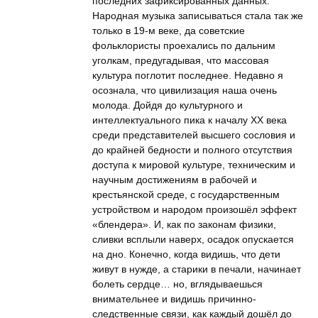
последних зафиксированных данных.
Народная музыка записываться стала так же
только в 19-м веке, да советские
фольклористы проехались по дальним
уголкам, предугадывая, что массовая
культура поглотит последнее. Недавно я
осознала, что цивилизация наша очень
молода. Дойдя до культурного и
интеллектуального пика к началу ХХ века
среди представителей высшего сословия и
до крайней бедности и полного отсутствия
доступа к мировой культуре, техническим и
научным достижениям в рабочей и
крестьянской среде, с государственным
устройством и народом произошёл эффект
«блендера». И, как по законам физики,
сливки всплыли наверх, осадок опускается
на дно. Конечно, когда видишь, что дети
живут в нужде, а старики в печали, начинает
болеть сердце… но, вглядываешься
внимательнее и видишь причинно-
следственные связи, как каждый дошёл до