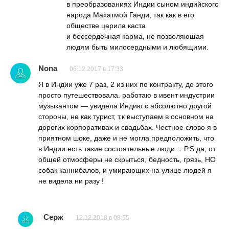
в преобразованиях Индии сыном индийского
народа Махатмой Ганди, так как в его
обществе царила каста
и бессердечная карма, не позволяющая
людям быть милосердными и любящими.
Nona
06.12.2017 в 17:33
Я в Индии уже 7 раз, 2 из них по контракту, до этого
просто путешествовала. работаю в ивент индустрии
музыкантом — увидела Индию с абсолютно другой
стороны, не как турист, т.к выступаем в основном на
дорогих корпоративах и свадьбах. Честное слово я в
приятном шоке, даже и не могла предположить, что
в Индии есть такие состоятельные люди… P.S да, от
общей отмосферы не скрыться, бедность, грязь, НО
собак каннибалов, и умирающих на улице людей я
не видела ни разу !
Серж
12.12.2018 в 08:55