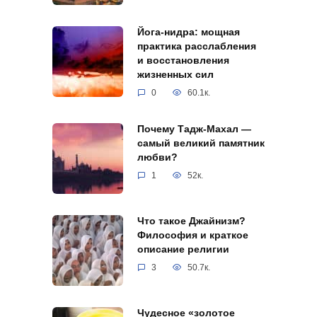
Йога-нидра: мощная
практика расслабления
и восстановления
жизненных сил
0
60.1к.
Почему Тадж-Махал —
самый великий памятник
любви?
1
52к.
Что такое Джайнизм?
Философия и краткое
описание религии
3
50.7к.
Чудесное «золотое