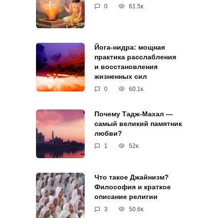
0
61.5к.
Йога-нидра: мощная
практика расслабления
и восстановления
жизненных сил
0
60.1к.
Почему Тадж-Махал —
самый великий памятник
любви?
1
52к.
Что такое Джайнизм?
Философия и краткое
описание религии
3
50.6к.