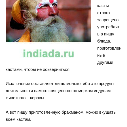
касты
строго
запрещено
употреблят
ь в пищу
блюда,
приготовлен
ные
другими
кастами, чтобы не оскверниться.
Исключение составляет лишь молоко, ибо это продукт
деятельности самого священного по меркам индусам
животного – коровы.
А вот пищу приготовленную брахманом, можно вкушать
всем кастам.