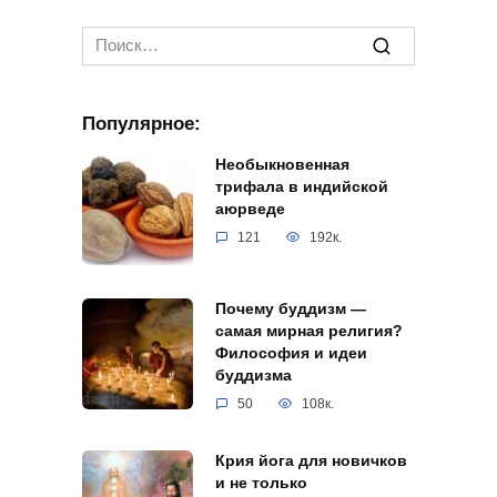
Search
for:
Популярное:
Необыкновенная
трифала в индийской
аюрведе
121
192к.
Почему буддизм —
самая мирная религия?
Философия и идеи
буддизма
50
108к.
Крия йога для новичков
и не только