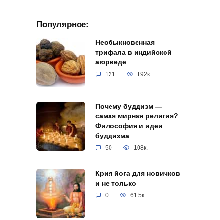
Популярное:
Необыкновенная
трифала в индийской
аюрведе
121
192к.
Почему буддизм —
самая мирная религия?
Философия и идеи
буддизма
50
108к.
Крия йога для новичков
и не только
0
61.5к.