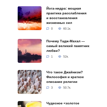
Йога-нидра: мощная
практика расслабления
и восстановления
жизненных сил
0
60.1к.
Почему Тадж-Махал —
самый великий памятник
любви?
1
52к.
Что такое Джайнизм?
Философия и краткое
описание религии
3
50.7к.
Чудесное «золотое