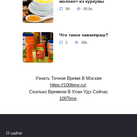
молоко» из куркумы
99
48.8к.
Что такое чаванпраш?
2
38к.
Узнать Точное Время В Москве
https://100time.ru/
.
Сколько Времени В Улан Удэ Сейчас
100Time
.
О сайте