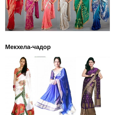
Мекхела-чадор