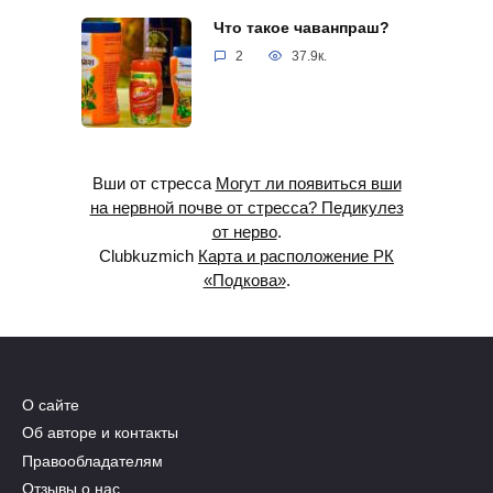
Что такое чаванпраш?
2
37.9к.
Вши от стресса
Могут ли появиться вши
на нервной почве от стресса? Педикулез
от нерво
.
Clubkuzmich
Карта и расположение РК
«Подкова»
.
О сайте
Об авторе и контакты
Правообладателям
Отзывы о нас