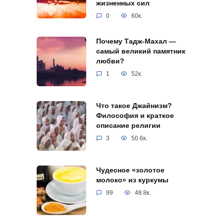
жизненных сил
0
60к.
Почему Тадж-Махал —
самый великий памятник
любви?
1
52к.
Что такое Джайнизм?
Философия и краткое
описание религии
3
50.6к.
Чудесное «золотое
молоко» из куркумы
99
48.8к.