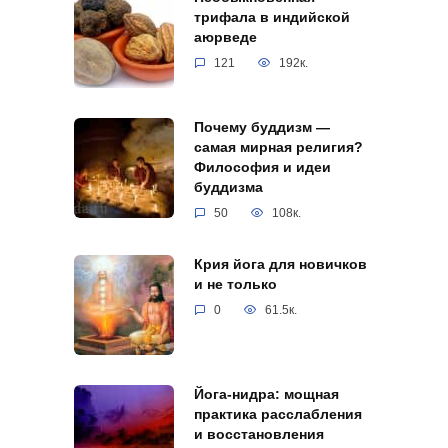
трифала в индийской
аюрведе
121
192к.
Почему буддизм —
самая мирная религия?
Философия и идеи
буддизма
50
108к.
Крия йога для новичков
и не только
0
61.5к.
Йога-нидра: мощная
практика расслабления
и восстановления