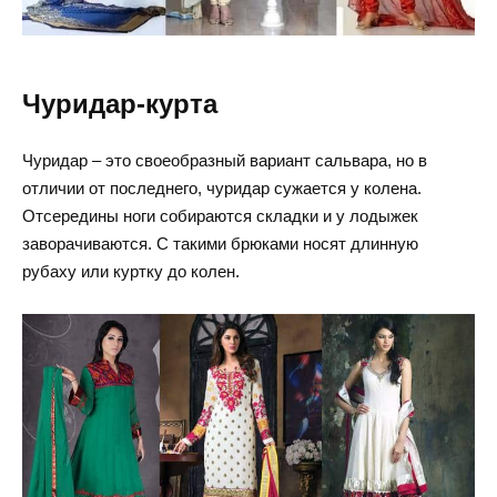
Чуридар-курта
Чуридар – это своеобразный вариант сальвара, но в
отличии от последнего, чуридар сужается у колена.
Отсередины ноги собираются складки и у лодыжек
заворачиваются. С такими брюками носят длинную
рубаху или куртку до колен.