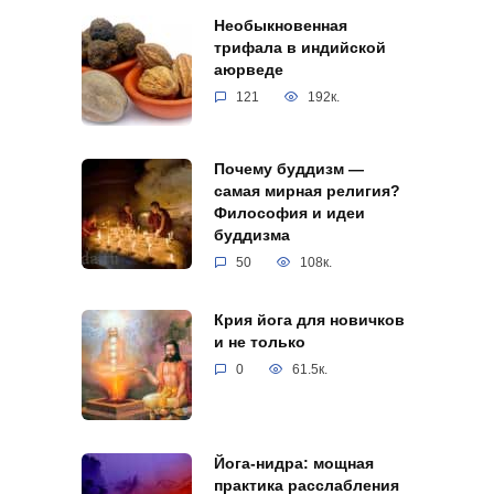
Необыкновенная
трифала в индийской
аюрведе
121
192к.
Почему буддизм —
самая мирная религия?
Философия и идеи
буддизма
50
108к.
Крия йога для новичков
и не только
0
61.5к.
Йога-нидра: мощная
практика расслабления