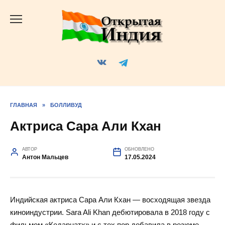
Перейти
к
содержанию
ГЛАВНАЯ
»
БОЛЛИВУД
Актриса Сара Али Кхан
АВТОР
ОБНОВЛЕНО
Антон Мальцев
17.05.2024
Индийская актриса Сара Али Кхан — восходящая звезда
киноиндустрии. Sara Ali Khan дебютировала в 2018 году с
фильмом «Кедарнатх» и с тех пор добавила в резюме