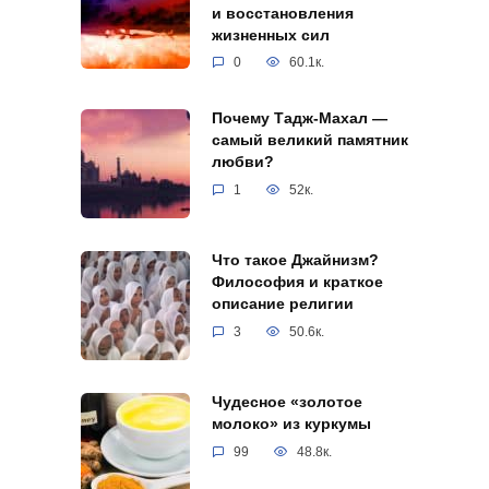
и восстановления
жизненных сил
0
60.1к.
Почему Тадж-Махал —
самый великий памятник
любви?
1
52к.
Что такое Джайнизм?
Философия и краткое
описание религии
3
50.6к.
Чудесное «золотое
молоко» из куркумы
99
48.8к.