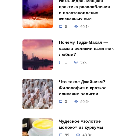
Йога-нидра: мощная
практика расслабления
и восстановления
жизненных сил
0
60.1к.
Почему Тадж-Махал —
самый великий памятник
любви?
1
52к.
Что такое Джайнизм?
Философия и краткое
описание религии
3
50.6к.
Чудесное «золотое
молоко» из куркумы
99
48.8к.