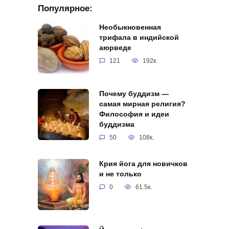
Популярное:
Необыкновенная
трифала в индийской
аюрведе
121
192к.
Почему буддизм —
самая мирная религия?
Философия и идеи
буддизма
50
108к.
Крия йога для новичков
и не только
0
61.5к.