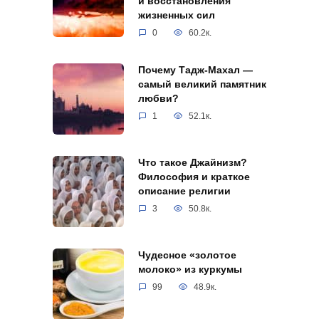
и восстановления
жизненных сил
0
60.2к.
Почему Тадж-Махал —
самый великий памятник
любви?
1
52.1к.
Что такое Джайнизм?
Философия и краткое
описание религии
3
50.8к.
Чудесное «золотое
молоко» из куркумы
99
48.9к.