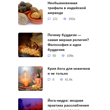
Необыкновенная
трифала в индийской
аюрведе
121
192к.
Почему буддизм —
самая мирная религия?
Философия и идеи
буддизма
50
108к.
Крия йога для новичков
и не только
0
61.6к.
Йога-нидра: мощная
практика расслабления