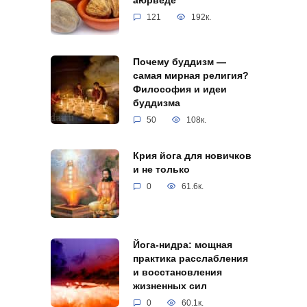
аюрведе
121
192к.
Почему буддизм —
самая мирная религия?
Философия и идеи
буддизма
50
108к.
Крия йога для новичков
и не только
0
61.6к.
Йога-нидра: мощная
практика расслабления
и восстановления
жизненных сил
0
60.1к.