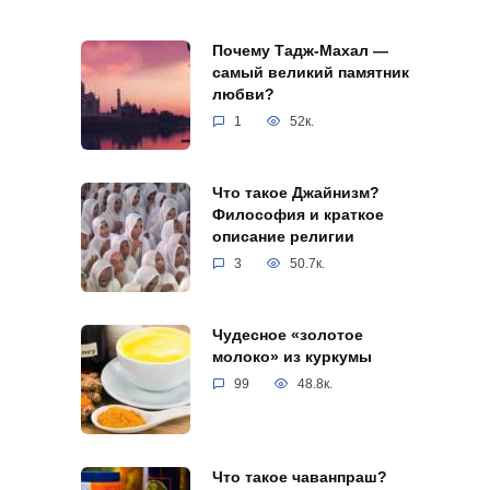
Почему Тадж-Махал —
самый великий памятник
любви?
1
52к.
Что такое Джайнизм?
Философия и краткое
описание религии
3
50.7к.
Чудесное «золотое
молоко» из куркумы
99
48.8к.
Что такое чаванпраш?