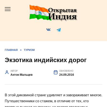
Перейти
к
содержанию
ГЛАВНАЯ
»
ТУРИЗМ
Экзотика индийских дорог
АВТОР
ОБНОВЛЕНО
Антон Мальцев
24.09.2016
В этой диковиной стране удивляет и завораживает многое.
Путешественники со стажем, в отличие от тех, кто
впервые выехал за границу, на многие традиции и