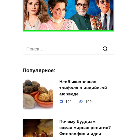
Search
for:
Популярное:
Необыкновенная
трифала в индийской
аюрведе
121
192к.
Почему буддизм —
самая мирная религия?
Философия и идеи