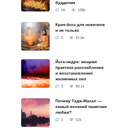
буддизма
50
108к.
Крия йога для новичков
и не только
0
61.6к.
Йога-нидра: мощная
практика расслабления
и восстановления
жизненных сил
0
60.1к.
Почему Тадж-Махал —
самый великий памятник
любви?
1
52к.