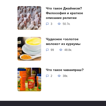
Что такое Джайнизм?
Философия и краткое
описание религии
3
50.7к.
Чудесное «золотое
молоко» из куркумы
99
48.8к.
Что такое чаванпраш?
2
38к.