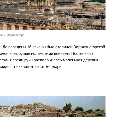
ины Виджаянагара
. До середины 16 века он был столицей Виджаянагарской
ачен и разрушен исламскими воинами. Постепенно
егодня среди руин расположилась маленькая деревня
емидесяти километрах от Беллари.