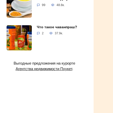
99
48.8к.
Что такое чаванпраш?
2
37.9к.
Выгодные предложения на курорте
Агентства недвижимости Пхукет
.