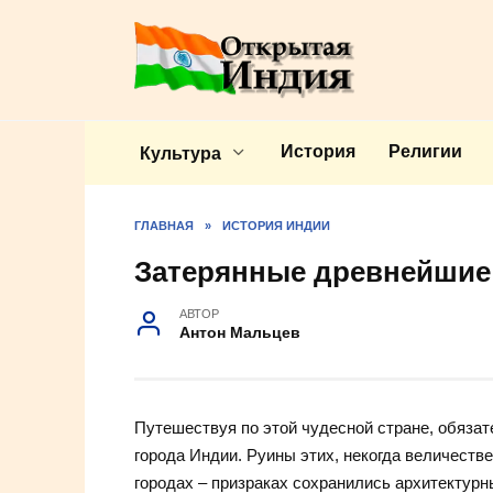
Перейти
к
содержанию
История
Религии
Культура
ГЛАВНАЯ
»
ИСТОРИЯ ИНДИИ
Затерянные древнейшие
АВТОР
Антон Мальцев
Путешествуя по этой чудесной стране, обязат
города Индии. Руины этих, некогда величеств
городах – призраках сохранились архитектур