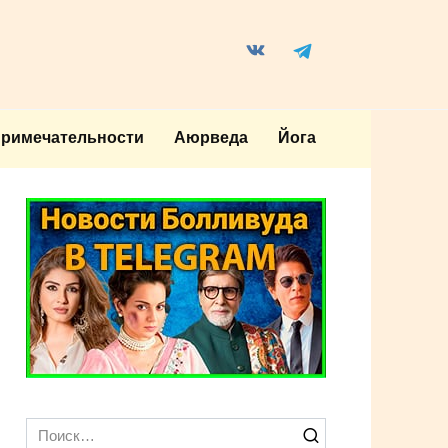
примечательности
Аюрведа
Йога
Search