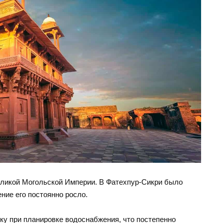
Великой Могольской Империи. В Фатехпур-Сикри было
ние его постоянно росло.
у при планировке водоснабжения, что постепенно