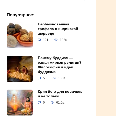
for:
Популярное:
Необыкновенная
трифала в индийской
аюрведе
121
192к.
Почему буддизм —
самая мирная религия?
Философия и идеи
буддизма
50
108к.
Крия йога для новичков
и не только
0
61.5к.