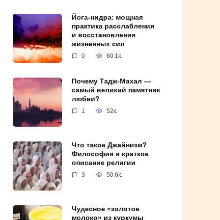
Йога-нидра: мощная
практика расслабления
и восстановления
жизненных сил
0
60.1к.
Почему Тадж-Махал —
самый великий памятник
любви?
1
52к.
Что такое Джайнизм?
Философия и краткое
описание религии
3
50.6к.
Чудесное «золотое
молоко» из куркумы