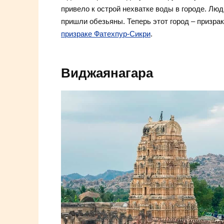
привело к острой нехватке воды в городе. Лю
пришли обезьяны. Теперь этот город – призра
призраке Фатехпур-Сикри
.
Виджаянагара